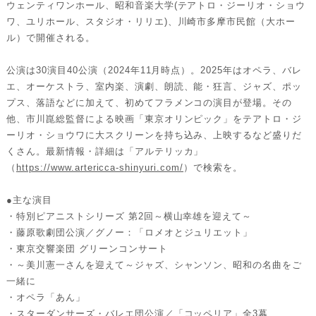
ウェンティワンホール、昭和音楽大学(テアトロ・ジーリオ・ショウ
ワ、ユリホール、スタジオ・リリエ)、川崎市多摩市民館（大ホー
ル）で開催される。
公演は30演目40公演（2024年11月時点）。2025年はオペラ、バレ
エ、オーケストラ、室内楽、演劇、朗読、能・狂言、ジャズ、ポッ
プス、落語などに加えて、初めてフラメンコの演目が登場。その
他、市川崑総監督による映画「東京オリンピック」をテアトロ・ジ
ーリオ・ショウワに大スクリーンを持ち込み、上映するなど盛りだ
くさん。最新情報・詳細は「アルテリッカ」
（
https://www.artericca-shinyuri.com/
）で検索を。
●主な演目
・特別ピアニストシリーズ 第2回～横山幸雄を迎えて～
・藤原歌劇団公演／グノー：「ロメオとジュリエット」
・東京交響楽団 グリーンコンサート
・～美川憲一さんを迎えて～ジャズ、シャンソン、昭和の名曲をご
一緒に
・オペラ「あん」
・スターダンサーズ・バレエ団公演／「コッペリア」全3幕