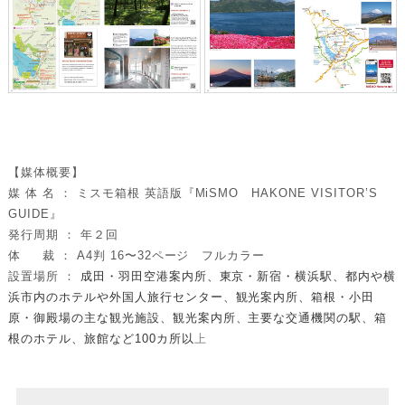
【媒体概要】
媒 体 名 ： ミスモ箱根 英語版『MiSMO HAKONE VISITOR’S
GUIDE』
発行周期 ： 年２回
体 裁 ： A4判 16〜32ページ フルカラー
設置場所 ：
成田・羽田空港案内所、東京・新宿・横浜駅、都内や横
浜市内のホテルや外国人旅行センター、観光案内所、箱根・小田
原・御殿場の主な観光施設、観光案内所、主要な交通機関の駅、箱
根のホテル、旅館など100カ所以
上