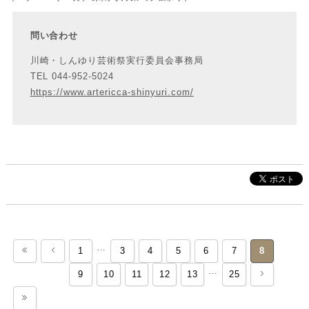
問い合わせ
川崎・しんゆり芸術祭実行委員会事務局
TEL 044-952-5024
https://www.artericca-shinyuri.com/
…
1
3
4
5
6
7
8
…
«
<
9
10
11
12
13
25
>