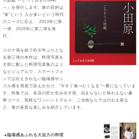
大図鑑 ～とっておきの84軒
～』を発行します。旅の目的は
“食“という 人が多いという時代
のニーズに応え、 2013年に第
一弾、2016年に第二弾を発
行。
コロナ渦を経て約８年ぶりとな
る第三弾の本作は、料理写真を
大胆に配した料理写真集のよう
なビジュアルで、スマートフォ
ンでは伝えきれない臨場感やシ
ズル感を視覚で訴えかかけ、”今すぐ食べたくなる”一冊になっていま
す。特集では、名店の匠が生み出す技、泊まらないと味わえない豪
華コース、気軽なワンハンドグルメ、ご当地ならではのお土産な
ど、食の多彩な楽しみを紹介しています。
●臨場感あふれる大迫力の料理