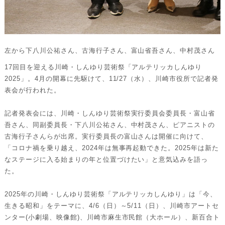
左から下八川公祐さん、古海行子さん、富山省吾さん、中村茂さん
17回目を迎える川崎・しんゆり芸術祭「アルテリッカしんゆり
2025」。4月の開幕に先駆けて、11/27（水）、川崎市役所で記者発
表会が行われた。
記者発表会には、川崎・しんゆり芸術祭実行委員会委員長・富山省
吾さん、同副委員長・下八川公祐さん、中村茂さん、ピアニストの
古海行子さんらが出席。実行委員長の富山さんは開催に向けて、
「コロナ禍を乗り越え、2024年は無事再起動できた。2025年は新た
なステージに入る始まりの年と位置づけたい」と意気込みを語っ
た。
2025年の川崎・しんゆり芸術祭「アルテリッカしんゆり」は「今、
生きる昭和」をテーマに、4/6（日）～5/11（日）、川崎市アートセ
ンター(小劇場、映像館)、川崎市麻生市民館（大ホール）、新百合ト