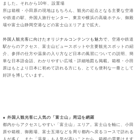
ました。それから10年、設置場
所は箱根・小田原の現地はもちろん、観光の起点となる主要な空港
や鉄道の駅、外国人旅行センター、東京や横浜の高級ホテル、御殿
場や富士山静岡空港などの富士山エリアまで拡大。
外国人観光客に向けたオリジナルコンテンツも魅力で、
空港や鉄道
駅からのアクセス、富士山ビュースポットや主要観光スポットの紹
介、参拝の仕方や温泉の入り方など日本の風習についての説明、簡
単な日本語会話、わかりやすい広域・詳細地図も掲載。箱根・小田
原はもとより日本に初めて訪れる方にも、とても便利な一冊として
好評を博しています。
● 外国人観光客に人気の「富士山」周辺を網羅
都内からアクセスしやすい「富士山」エリア。富士山を軸に、小田
原や箱根、御殿場、富士五湖などを周り都内へ戻るコースで訪れる
人が多く、また「温泉」も人気が高いことから、箱根の需要はます