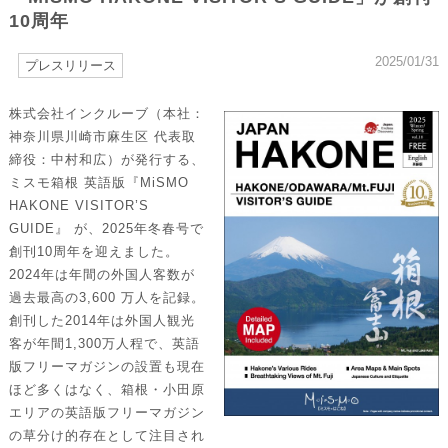
10周年
2025/01/31
プレスリリース
株式会社インクルーブ（本社：
神奈川県川崎市麻生区 代表取
締役：中村和広）が発行する、
ミスモ箱根 英語版『MiSMO
HAKONE VISITOR’S
GUIDE』 が、2025年冬春号で
創刊10周年を迎えました。
2024年は年間の外国人客数が
過去最高の3,600 万人を記録。
創刊した2014年は外国人観光
客が年間1,300万人程で、英語
版フリーマガジンの設置も現在
ほど多くはなく、箱根・小田原
エリアの英語版フリーマガジン
の草分け的存在として注目され