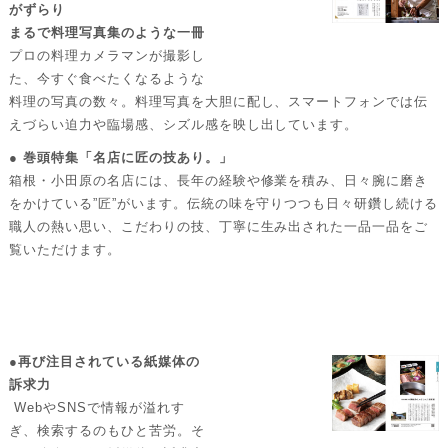
がずらり
まるで料理写真集のような一冊
プロの料理カメラマンが撮影し
た、今すぐ食べたくなるような
料理の写真の数々。料理写真を大胆に配し、スマートフォンでは伝
えづらい迫力や臨場感、シズル感を映し出しています。
● 巻頭特集「名店に匠の技あり。」
箱根・小田原の名店には、長年の経験や修業を積み、日々腕に磨き
をかけている”匠”がいます。伝統の味を守りつつも日々研鑽し続ける
職人の熱い思い、こだわりの技、丁寧に生み出された一品一品をご
覧いただけます。
●再び注目されている紙媒体の
訴求力
WebやSNSで情報が溢れす
ぎ、検索するのもひと苦労。そ