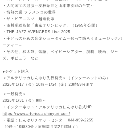
・人間国宝の競演～友枝昭世と山本東次郎の至芸～
・情熱の嵐 フラメンコの世界
・ザ・ピアニスツ—超進化系—
・市川崑総監督「東京オリンピック」（1965年公開）
・THE JAZZ AVENGERS Live 2025
・子どものための音楽ショータイム～歌って踊ろうミュージックパ
ーティー～
・その他、和太鼓、落語、ベイビーシアター、演劇、映画、ジャ
ズ、ポピュラーなど
●チケット購入
＜アルテリッカしんゆり先行発売＞（インターネットのみ）
2025年1/17（金）10時～1/24（金）23時59分まで
＜一般発売＞
2025年1/31（金）9時～
・インターネット：アルテリッカしんゆり公式HP
https://www.artericca-shinyuri.com/
・電話：しんゆりチケットセンター 044-959-2255
（9時～19時30分／原則毎月第2月曜除く）