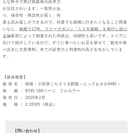
んな昨今で再び紙媒体の訴求力
が注目されいます。一覧性があ
り、保存性・再読性が高く、何
度も読み返しができるので、何度でも箱根に行きたくなること間違
いなし。
箱根で17年、フリーマガジン「ミスモ箱根」を発行し続け
る
編集部によって精査された内容は、信頼性も高いです。エリアに
分けて紹介しているので、すぐに食べたいお店を探せて、観光や食
べ歩きに大変便利。本での訴求力と利便性の高さを生かしていま
す。
【媒体概要】
媒 体 名 ： 箱根・小田原ごちそう大図鑑～とっておきの84軒～
体 裁 ： B5判 180ページ フルカラー
発 売 日 ： 2025年2月
価 格 ： 2,200円（税込）
【問い合わせ】