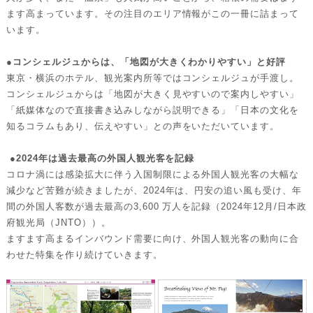
ます高まっています。その注目のエリア情報がこの一冊に詰まって
います。
●コンシェルジュからは、「地図が大きくわかりやすい」と好評
東京・横浜のホテル、観光案内所等ではコンシェルジュが手渡し。
コンシェルジュからは「地図が大きく見やすいので案内しやすい」
「紙媒体なので直接書き込みしながら説明できる」「日本の文化を
知るコラムもあり、伝えやすい」との声をいただいています。
●2024年は過去最高の外国人観光客を記録
コロナ渦には感染拡大に伴う入国制限による外国人観光客の大幅な
減少など苦難が続きましたが、2024年は、円安の追い風も受け、年
間の外国人客数が過去最高の3,600 万人を記録（2024年12月/日本政
府観光局（JNTO））。
ますます高まるインバウンド需要に向け、外国人観光客の動向に合
わせた特集を作り続けていきます。