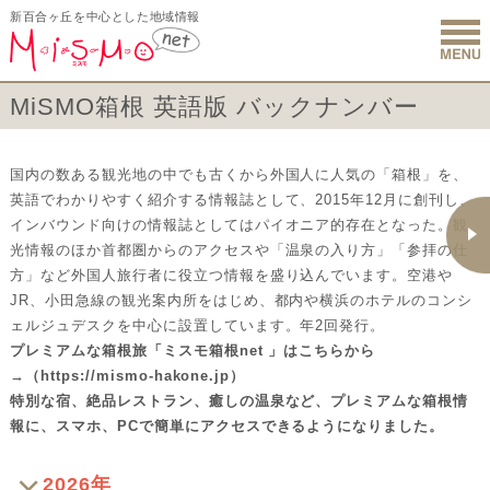
新百合ヶ丘を中心とした地域情報
新百合ヶ丘 
MiSMO箱根 英語版 バックナンバー
国内の数ある観光地の中でも古くから外国人に人気の「箱根」を、
英語でわかりやすく紹介する情報誌として、2015年12月に創刊し、
インバウンド向けの情報誌としてはパイオニア的存在となった。観
光情報のほか首都圏からのアクセスや「温泉の入り方」「参拝の仕
方」など外国人旅行者に役立つ情報を盛り込んでいます。空港や
JR、小田急線の観光案内所をはじめ、都内や横浜のホテルのコンシ
ェルジュデスクを中心に設置しています。年2回発行。
プレミアムな箱根旅「ミスモ箱根net 」はこちらから
→（
https://mismo-hakone.jp
）
特別な宿、絶品レストラン、癒しの温泉など、プレミアムな箱根情
報に、スマホ、PCで簡単にアクセスできるようになりました。
2026年