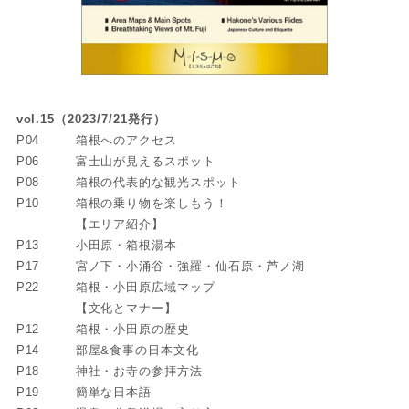
vol.15（2023/7/21発行）
P04
箱根へのアクセス
P06
富士山が見えるスポット
P08
箱根の代表的な観光スポット
P10
箱根の乗り物を楽しもう！
【エリア紹介】
P13
小田原・箱根湯本
P17
宮ノ下・小涌谷・強羅・仙石原・芦ノ湖
P22
箱根・小田原広域マップ
【文化とマナー】
P12
箱根・小田原の歴史
P14
部屋&食事の日本文化
P18
神社・お寺の参拝方法
P19
簡単な日本語