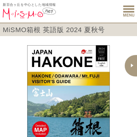
新百合ヶ丘を中心とした地域情報
新百合ヶ丘 
MiSMO箱根 英語版 2024 夏秋号