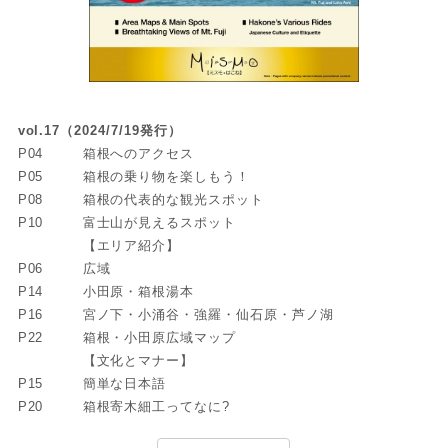
vol.17（2024/7/19発行）
P04
箱根へのアクセス
P05
箱根の乗り物を楽しもう！
P08
箱根の代表的な観光スポット
P10
富士山が見えるスポット
【エリア紹介】
P06
広域
P14
小田原・箱根湯本
P16
宮ノ下・小涌谷・強羅・仙石原・芦ノ湖
P22
箱根・小田原広域マップ
【文化とマナー】
P15
簡単な日本語
P20
箱根寄木細工ってなに?