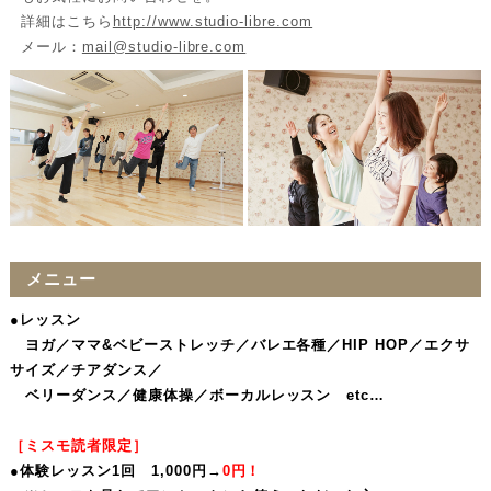
詳細はこちら
http://www.studio-libre.com
メール：
mail@studio-libre.com
メニュー
●レッスン
ヨガ／ママ&ベビーストレッチ／バレエ各種／HIP HOP／エクサ
サイズ／チアダンス／
ベリーダンス／健康体操／ボーカルレッスン etc…
［ミスモ読者限定］
●体験レッスン1回 1,000円→
0円！