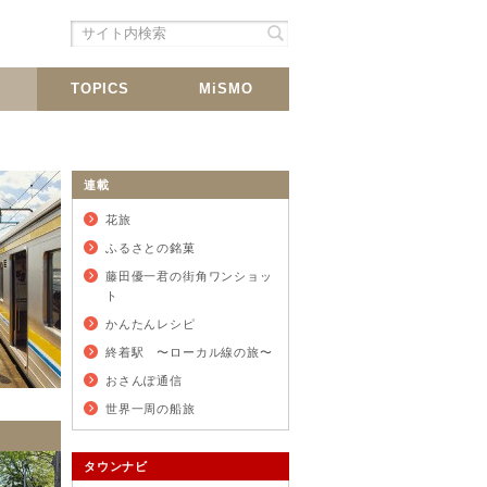
シェア
載
TOPICS
MiSMO
連載
連載
花旅
ふるさとの銘菓
藤田優一君の街角ワンショッ
ト
かんたんレシピ
終着駅 〜ローカル線の旅〜
おさんぽ通信
世界一周の船旅
タウンナビ