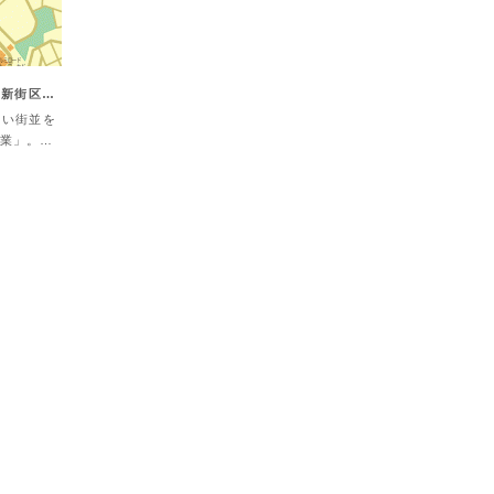
･新街区…
しい街並を
業」。…