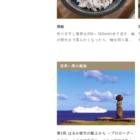
鶏飯
作り方干し椎茸を250～300mlの水で戻す。軸
の部分まで柔らかくなったら、軸を切り落…
世界一周の船旅
第1回 はるか彼方の船上から ～プロローグ～