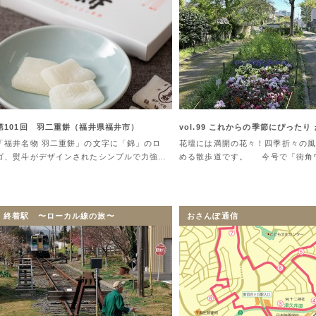
第101回 羽二重餅（福井県福井市）
vol.99 これからの季節にぴったり
「福井名物 羽二重餅」の文字に「錦」のロ
花壇には満開の花々！四季折々の風
ゴ、熨斗がデザインされたシンプルで力強…
める散歩道です。 今号で「街角
終着駅 〜ローカル線の旅〜
おさんぽ通信