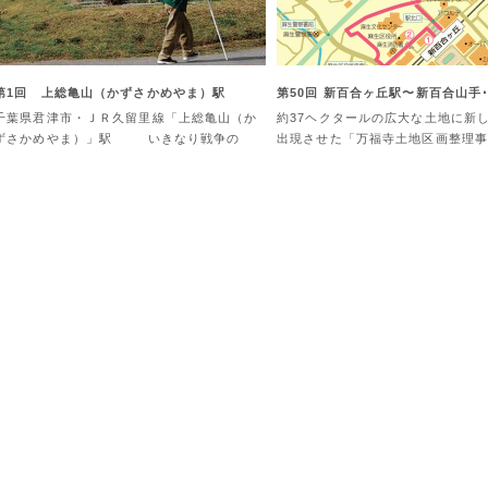
第1回 上総亀山（かずさかめやま）駅
第50回 新百合ヶ丘駅〜新百合山手
千葉県君津市・ＪＲ久留里線「上総亀山（か
約37ヘクタールの広大な土地に新
ずさかめやま）」駅 いきなり戦争の
出現させた「万福寺土地区画整理事