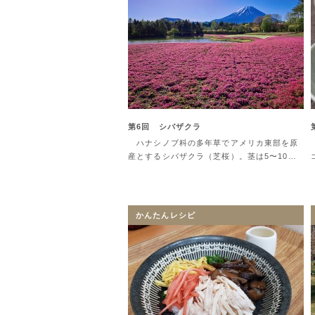
第6回 シバザクラ
ハナシノブ科の多年草でアメリカ東部を原
産とするシバザクラ（芝桜）。茎は5〜10…
かんたんレシピ