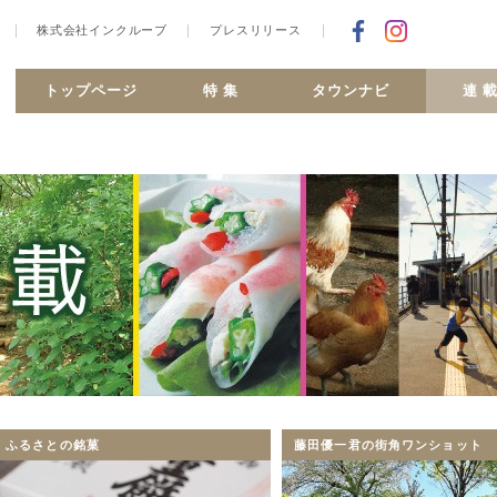
株式会社インクルーブ
プレスリリース
Facebookで
合ヶ丘 MiSMO net
トップページ
特 集
タウンナビ
連 
ふるさとの銘菓
藤田優一君の街角ワンショット