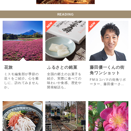
READING
花旅
ふるさとの銘菓
藤田優一くんの街
角ワンショット
ミスモ編集部が季節の
全国の郷土のお菓子を
花々をご紹介。心を癒
紹介。実際に食べての
FMヨコハマの街角リポ
しに、訪れてみません
味わいや食感、歴史や
ーター、藤田優一さ…
か。
開発秘話も。