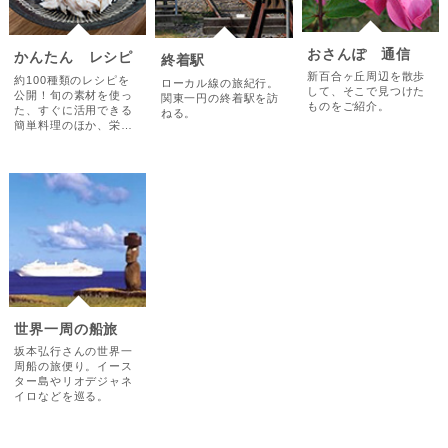
おさんぽ 通信
かんたん レシピ
終着駅
新百合ヶ丘周辺を散歩
約100種類のレシピを
ローカル線の旅紀行。
して、そこで見つけた
公開！旬の素材を使っ
関東一円の終着駅を訪
ものをご紹介。
た、すぐに活用できる
ねる。
簡単料理のほか、栄…
世界一周の船旅
坂本弘行さんの世界一
周船の旅便り。イース
ター島やリオデジャネ
イロなどを巡る。