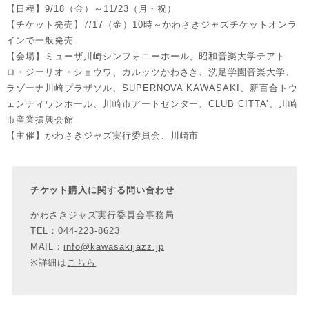
【日程】9/18（金）～11/23（月・祝）
【チケット発売】7/17（金）10時～かわさきジャズチケットオンラ
インで一般発売
【会場】ミューザ川崎シンフォニーホール、昭和音楽大学テアト
ロ・ジーリオ・ショウワ、カルッツかわさき、洗足学園音楽大学、
ラゾーナ川崎プラザソル、SUPERNOVA KAWASAKI、新百合トウ
ェンティワンホール、川崎市アートセンター、CLUB CITTA’、川崎
市産業振興会館
【主催】かわさきジャズ実行委員会、川崎市
チケット購入に関する問い合わせ
かわさきジャズ実行委員会事務局
TEL：044-223-8623
MAIL：
info@kawasakijazz.jp
※詳細は
こちら