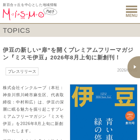
新百合ヶ丘を中心とした地域情報
新百合ヶ丘 
TOPICS
伊豆の新しい“扉”を開くプレミアムフリーマガジ
ン『ミスモ伊豆』2026年8月上旬に新創刊！
2026/08/05
プレスリリース
株式会社インクルーブ（本社：
神奈川県川崎市麻生区、代表取
締役：中村和広）は、伊豆の深
層に眠る魅力を掘り起こすプレ
ミアムフリーマガジン『ミスモ
伊豆』を2026年8月上旬に新創
刊いたします。