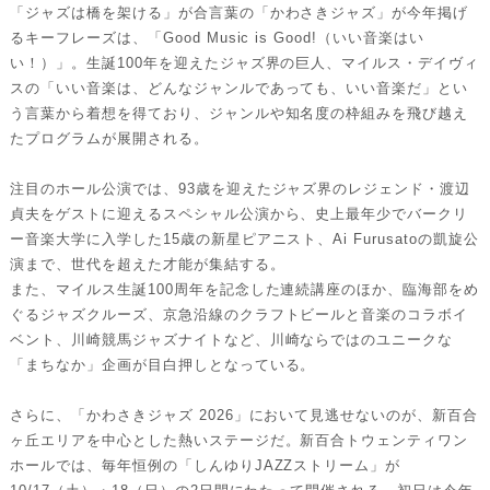
「ジャズは橋を架ける」が合言葉の「かわさきジャズ」が今年掲げ
るキーフレーズは、「Good Music is Good!（いい音楽はい
い！）」。生誕100年を迎えたジャズ界の巨人、マイルス・デイヴィ
スの「いい音楽は、どんなジャンルであっても、いい音楽だ」とい
う言葉から着想を得ており、ジャンルや知名度の枠組みを飛び越え
たプログラムが展開される。
注目のホール公演では、93歳を迎えたジャズ界のレジェンド・渡辺
貞夫をゲストに迎えるスペシャル公演から、史上最年少でバークリ
ー音楽大学に入学した15歳の新星ピアニスト、Ai Furusatoの凱旋公
演まで、世代を超えた才能が集結する。
また、マイルス生誕100周年を記念した連続講座のほか、臨海部をめ
ぐるジャズクルーズ、京急沿線のクラフトビールと音楽のコラボイ
ベント、川崎競馬ジャズナイトなど、川崎ならではのユニークな
「まちなか」企画が目白押しとなっている。
さらに、「かわさきジャズ 2026」において見逃せないのが、新百合
ヶ丘エリアを中心とした熱いステージだ。新百合トウェンティワン
ホールでは、毎年恒例の「しんゆりJAZZストリーム」が