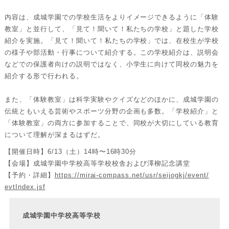
内容は、成城学園での学校生活をよりイメージできるように「
体験
教室」と並行して、「見て！聞いて！私たちの学校」
と題した学校
紹介を実施。「見て！聞いて！私たちの学校」では、
在校生が学校
の様子や部活動・行事について紹介する。
この学校紹介は、説明会
などでの保護者向けの説明ではなく、
小学生に向けて同校の魅力を
紹介する形で行われる。
また、「体験教室」は科学実験やクイズなどのほかに、
成城学園の
伝統ともいえる芸術やスポーツ分野の企画も多数。「
学校紹介」と
「体験教室」の両方に参加することで、
同校が大切にしている教育
について理解が深まるはずだ。
【開催日時】6/13（土）14時〜16時30分
【会場】成城学園中学校高等学校校舎および澤柳記念講堂
【予約・詳細】
https://mirai-compass.
net/usr/seijogkj/event/
evtIndex.jsf
成城学園中学校高等学校