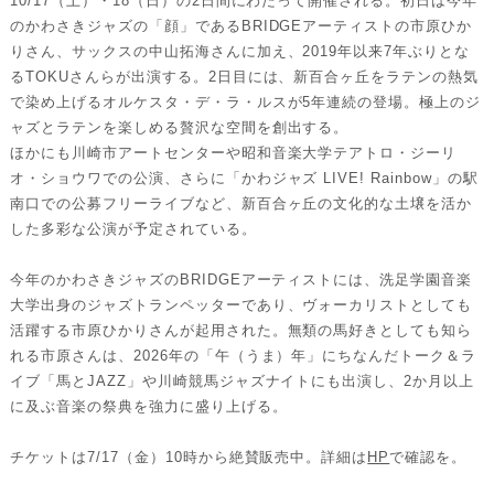
10/17（土）・18（日）の2日間にわたって開催される。初日は今年
のかわさきジャズの「顔」であるBRIDGEアーティストの市原ひか
りさん、サックスの中山拓海さんに加え、2019年以来7年ぶりとな
るTOKUさんらが出演する。2日目には、新百合ヶ丘をラテンの熱気
で染め上げるオルケスタ・デ・ラ・ルスが5年連続の登場。極上のジ
ャズとラテンを楽しめる贅沢な空間を創出する。
ほかにも川崎市アートセンターや昭和音楽大学テアトロ・ジーリ
オ・ショウワでの公演、さらに「かわジャズ LIVE! Rainbow」の駅
南口での公募フリーライブなど、新百合ヶ丘の文化的な土壌を活か
した多彩な公演が予定されている。
今年のかわさきジャズのBRIDGEアーティストには、洗足学園音楽
大学出身のジャズトランペッターであり、ヴォーカリストとしても
活躍する市原ひかりさんが起用された。無類の馬好きとしても知ら
れる市原さんは、2026年の「午（うま）年」にちなんだトーク＆ラ
イブ「馬とJAZZ」や川崎競馬ジャズナイトにも出演し、2か月以上
に及ぶ音楽の祭典を強力に盛り上げる。
チケットは7/17（金）10時から絶賛販売中。詳細は
HP
で確認を。