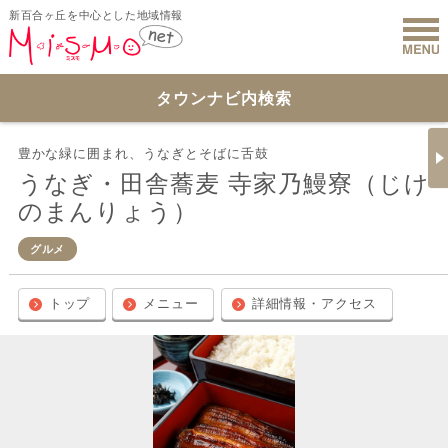
新百合ヶ丘を中心とした地域情報
新百合ヶ丘 
タウンナビ内検索
豊かな緑に囲まれ、うなぎとそばに舌鼓
うなぎ・田舎蕎麦 寺家乃鰻寮（じけ
のまんりょう）
グルメ
トップ
メニュー
詳細情報・アクセス