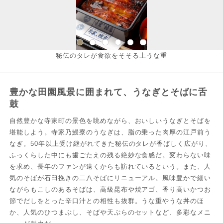
秘伝のタレが食欲をそそる上うな重
豊かな田園風景に囲まれて、うなぎとそばに舌
鼓
自然豊かな寺家町の景色を眺めながら、おいしいうなぎとそばを
堪能しよう。寺家乃鰻寮のうなぎは、脂の乗った肉厚の江戸前う
なぎ。50年以上受け継がれてきた秘伝のタレが香ばしく広がり、
ふっくらした中にも歯ごたえの残る絶妙な食感だ。変わらない味
を求め、長年のファンが遠くからも訪れているという。また、人
気のそばが石臼挽きの二八そばにリニューアル。風味豊かで細い
ながらもこしのあるそばは、高級昆布や焼アゴ、香り高いかつお
節でだしをとった辛口汁との相性も抜群。うな重やうな丼のほ
か、人気のひつまぶし、そばや天ぷらのセットなど、多彩なメニ