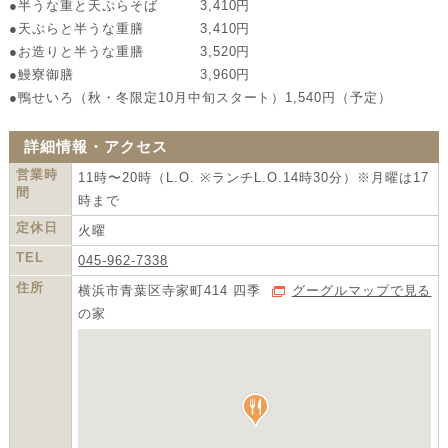
●半うな重と天ぷらそば 3,410円
●天ぷらと半うな重膳 3,410円
●お造りと半うな重膳 3,520円
●鰻寮御膳 3,960円
●鴨せいろ（秋・冬限定10月中旬スタート）1,540円（予定）
詳細情報・アクセス
営業時
11時〜20時（L.O. ※ランチL.O.14時30分）※月曜は17
間
時まで
定休日
火曜
TEL
045-962-7338
住所
横浜市青葉区寺家町414 四季
グーグルマップで見る
の家