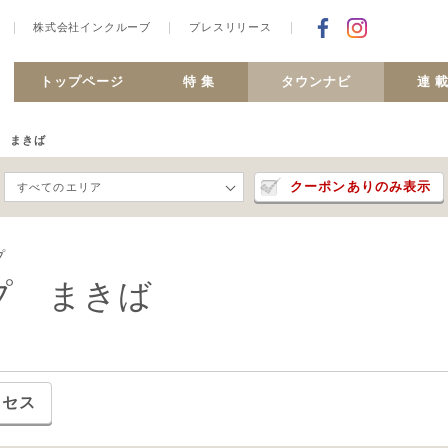
株式会社インクルーブ
プレスリリース
Facebookで
合ヶ丘 MiSMO net
トップページ
特 集
タウンナビ
連 
 まきば
クーポンありのみ表示
すべてのエリア
プ
プ まきば
クセス