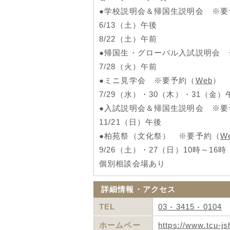
●学校説明会＆帰国生説明会 ※要
6/13（土）午後
8/22（土）午前
●帰国生・グローバル入試説明会 
7/28（火）午前
●ミニ見学会 ※要予約（
Web
）
7/29（水）・30（木）・31（金）
●入試説明会＆帰国生説明会 ※要
11/21（日）午後
●柏苑祭（文化祭） ※要予約（
W
9/26（土）・27（日）10時～16時
個別相談会場あり
​詳細情報・アクセス​
TEL
03 - 3415 - 0104
ホームペー
https://www.tcu-js