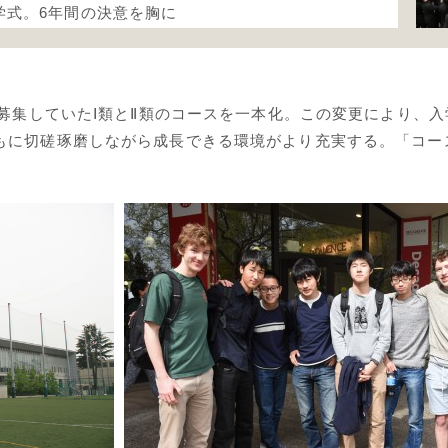
学式。6年間の決意を胸に
て募集していたⅠ類とⅡ類のコースを一本化。この変更により、入
もに切磋琢磨しながら成長できる環境がより充実する。「コー