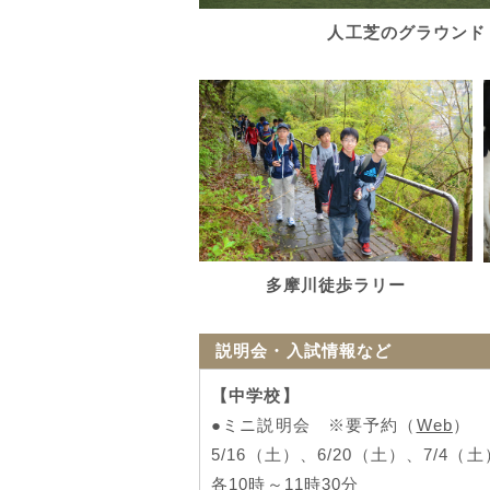
人工芝のグラウンド
多摩川徒歩ラリー
説明会・入試情報など
【中学校】
●ミニ説明会 ※要予約（
Web
）
5/16（土）、6/20（土）、7/4（
各10時～11時30分