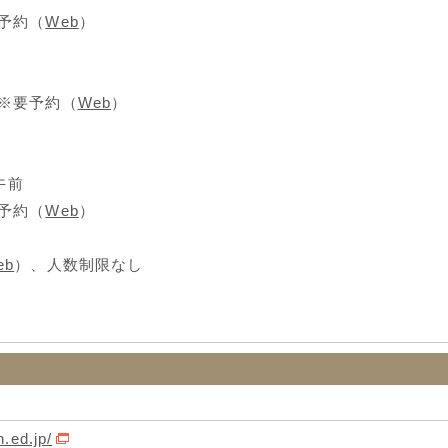
予約（
Web
）
※要予約（
Web
）
午前
予約（
Web
）
eb
）、人数制限なし
h.ed.jp/
HPを開く