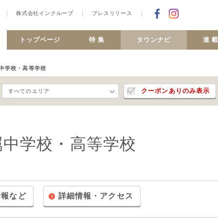
株式会社インクルーブ
プレスリリース
Facebookで
合ヶ丘 MiSMO net
トップページ
特 集
タウンナビ
連 
中学校・高等学校
クーポンありのみ表示
すべてのエリア
属中学校・高等学校
情報など
​詳細情報・アクセス​