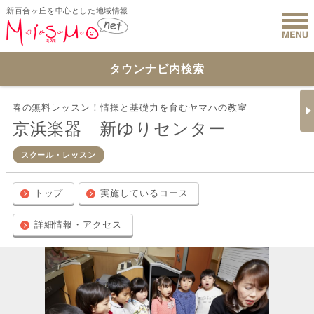
新百合ヶ丘を中心とした地域情報
新百合ヶ丘 
タウンナビ内検索
春の無料レッスン！情操と基礎力を育むヤマハの教室
京浜楽器 新ゆりセンター
スクール・レッスン
トップ
実施しているコース
詳細情報・アクセス