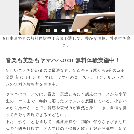
5月末まで春の無料体験中！音楽を通して、豊かな情操、社会性を育
む。
音楽も英語もヤマハへGO! 無料体験実施中！
新しいことを始めるのに最適な春。新百合ヶ丘駅から5分の京浜
楽器 新ゆりセンターでは、ヤマハのコース・オリジナルレッス
ンの無料体験教室を実施中。
ヤマハのコースでは、音楽・英語ともに１歳児のコースから小学
生のコースまで、年齢に応じたレッスンを展開している。小さい
頃から始めることで、音感や表現力が自然と身につき、自信を持
って自分を表現できる子どもに。
また、歌うことを通して、健康維持や、加齢に伴うさまざまな症
状の予防を目指す、大人向けの「健康と歌」も好評開講中。音楽