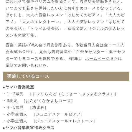
に合わせて発声やリズムを取ることで、腹筋や表情筋をきたえ、
いつまでも若さを保持したい方におすすめコースとなっている。
ほかにも、大人の音楽レッスン「はじめてのピアノ」「大人のピ
アノ」「大人のエレクトーン」、大人の英語レッスン「はじめて
の英会話」「トラベル英会話」、京浜楽器オリジナルの個人レッ
スンも体験可能。
音楽・英語のW入会で月謝割引あり。体験当日入会は全コース入
会金50%OFFに。見学も随時募集中！百合丘センター・栗平セン
ターでも各コースを体験できる。 詳細は、
ホームページ
または
電話でお問い合わせを。
実施しているコース
●ヤマハ音楽教室
・1・2歳児 ［ドレミらんど（らっきー・ぷっぷるクラス）］
・3歳児 ［おんがくなかよしコース］
・4・5歳児 ［幼児科］
・小学生個人 ［ジュニアスクールピアノ］
・小学生個人 ［ジュニアスクールエレクトーン］
●ヤマハ音楽教室進級クラス