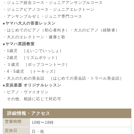
・ジュニア総合コース・ジュニアアンサンブルコース
・ジュニアピアノコース・ジュニアエレクトーン
・アンサンブルゼミ・ジュニア専門コース
●ヤマハ大人の音楽レッスン
・はじめてのピアノ（初心者向き）・大人のピアノ（経験者）
・大人のエレクトーン・健康と歌
●ヤマハ英語教室
・1歳児 ［えいごでいっしょ］
・2歳児 ［リズムポケット］
・３歳児 ［ポップコーントーク］
・4・5歳児 ［トーキッズ］
・大人のための英会話 ［はじめての英会話・トラベル英会話］
●京浜楽器 オリジナルレッスン
・ピアノ・ヴァイオリン
その他、相談に応じて対応可
詳細情報・アクセス
営業時間
10時〜18時
定休日
日・祝