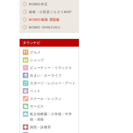
MiSMO伊豆
箱根・小田原ごちそうMAP
MiSMO箱根 英語版
MiSMO SHINJUKU
タウンナビ
グルメ
ショップ
ビューティー・リラックス
住まい・カーライフ
スポーツ・レジャー・アート
ペット
スクール・レッスン
サービス
私立幼稚園・小学校・中学
校・高校
病院・診療所