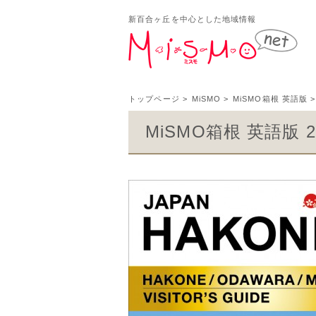
新百合ヶ丘を中心とした地域情報
新百
トップページ
>
MiSMO
>
MiSMO箱根 英語版
>
MiSMO箱根 英語版 2