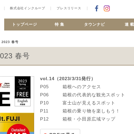
株式会社インクルーブ
プレスリリース
Facebookで
合ヶ丘 MiSMO net
トップページ
特 集
タウンナビ
連 
2023 春号
023 春号
vol.14（2023/3/31発行）
P05
箱根へのアクセス
P06
箱根の代表的な観光スポット
P10
富士山が見えるスポット
P11
箱根の乗り物を楽しもう！
P12
箱根・小田原広域マップ