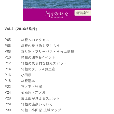
Vol.4
（2016/5発行）
P05
箱根へのアクセス
P06
箱根の乗り物を楽しもう
P08
乗り物・フリーパス・きっぷ情報
P10
箱根の四季&イベント
P12
箱根の代表的な観光スポット
P14
箱根のグルメ&お土産
P16
小田原
P18
箱根湯本
P22
宮ノ下・強羅
P24
仙石原・芦ノ湖
P28
富士山が見えるスポット
P29
箱根の温泉いろいろ
P30
箱根・小田原 広域マップ