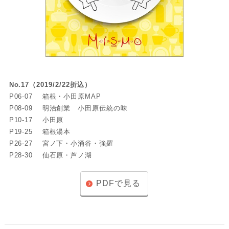
No.17（2019/2/22折込）
P06-07
箱根・小田原MAP
P08-09
明治創業 小田原伝統の味
P10-17
小田原
P19-25
箱根湯本
P26-27
宮ノ下・小涌谷・強羅
P28-30
仙石原・芦ノ湖
PDFで見る