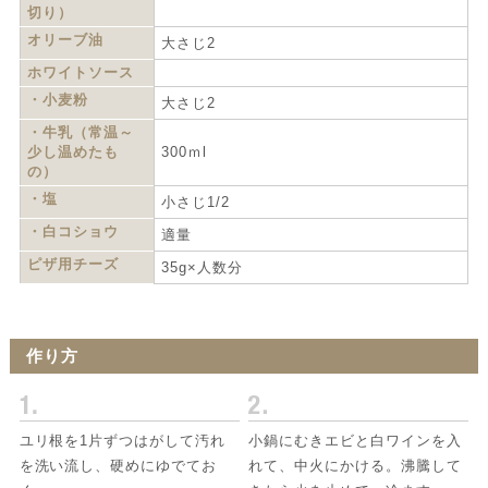
切り）
オリーブ油
大さじ2
ホワイトソース
・小麦粉
大さじ2
・牛乳（常温～
少し温めたも
300ｍl
の）
・塩
小さじ1/2
・白コショウ
適量
ピザ用チーズ
35g×人数分
作り方
ユリ根を1片ずつはがして汚れ
小鍋にむきエビと白ワインを入
を洗い流し、硬めにゆでてお
れて、中火にかける。沸騰して