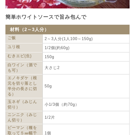
簡単ホワイトソースで旨み包んで
材料（2～3人分）
ご飯
2～3人分(1人100～150g)
ユリ根
1/2個(約60g)
むきエビ(生)
150g
白ワイン（酒で
大さじ2
も可）
エノキダケ（根
元を切り落とし
50g
半分の長さに切
る）
玉ネギ（みじん
小1/3個（約70g）
切り）
ニンニク（みじ
1/2片
ん切り）
ピーマン（種を
取って５㎜幅千
1個