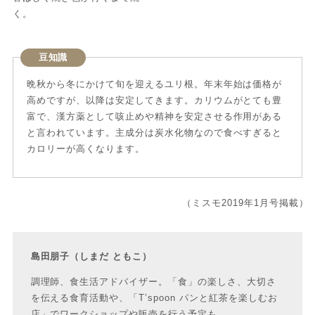
く。
豆知識
晩秋から冬にかけて旬を迎えるユリ根。年末年始は価格が
高めですが、以降は安定してきます。カリウムがとても豊
富で、漢方薬として咳止めや精神を安定させる作用がある
と言われています。主成分は炭水化物なので食べすぎると
カロリーが高くなります。
（ミスモ2019年1月号掲載）
島田朋子
（しまだ ともこ）
調理師、食生活アドバイザー。「食」の楽しさ、大切さ
を伝える食育活動や、「T’spoon パンと紅茶を楽しむお
店」でワークショップや販売を行う予定も。