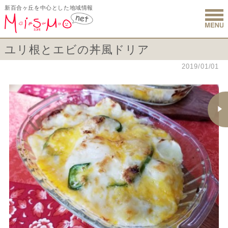
新百合ヶ丘を中心とした地域情報
新百合ヶ丘 
ユリ根とエビの丼風ドリア
2019/01/01