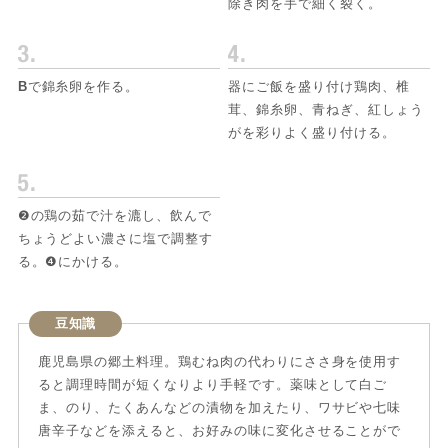
除き肉を手で細く裂く。
B
で錦糸卵を作る。
器にご飯を盛り付け鶏肉、椎
茸、錦糸卵、青ねぎ、紅しょう
がを彩りよく盛り付ける。
❷の鶏の茹で汁を漉し、飲んで
ちょうどよい濃さに塩で調整す
る。❹にかける。
豆知識
鹿児島県の郷土料理。鶏むね肉の代わりにささ身を使用す
ると調理時間が短くなりより手軽です。薬味として白ご
ま、のり、たくあんなどの漬物を加えたり、ワサビや七味
唐辛子などを添えると、お好みの味に変化させることがで