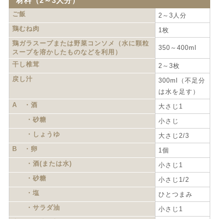
材料（2～3人分）
ご飯
2～3人分
鶏むね肉
1枚
鶏ガラスープまたは野菜コンソメ（水に顆粒
350～400ml
スープを溶かしたものなどを利用）
干し椎茸
2～3枚
戻し汁
300ml（不足分
は水を足す）
A ・酒
大さじ1
・砂糖
小さじ
・しょうゆ
大さじ2/3
B ・卵
1個
・酒(または水)
小さじ1
・砂糖
小さじ1/2
・塩
ひとつまみ
・サラダ油
小さじ1