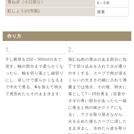
青ねぎ（小口切り）
4～5本
紅しょうが(市販)
適量
作り方
干し椎茸を250～300mlの水で
鶏むね肉の厚みのある部分に包
戻す。軸の部分まで柔らかくな
丁で切り込みを入れて火が通り
ったら、軸を切り落とし細切り
やすくする。スープで肉が浸る
にし、戻し汁で柔らかくなるま
くらいの大きさの鍋に入れて沸
で中火で煮る。
A
を加えて弱火
騰までは強火、その後、弱火に
で煮含めたらそのまま冷ます。
落として7～10分煮る（生姜や
ネギの青い部分があったら一緒
に煮ると肉の味がクリアにな
る）。アクを取り除きながら、
火を止めた後もスープに浸した
まま冷まし、冷めたら皮を取り