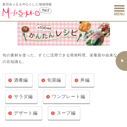
新百合ヶ丘を中心とした地域情報
新百合ヶ丘 
旬の素材を使った、すぐに活用できる簡単料理。栄養面や由来など
の豆知識も。
酒肴編
旬菜編
丼編
サラダ編
ワンプレート編
デザート編
スープ編