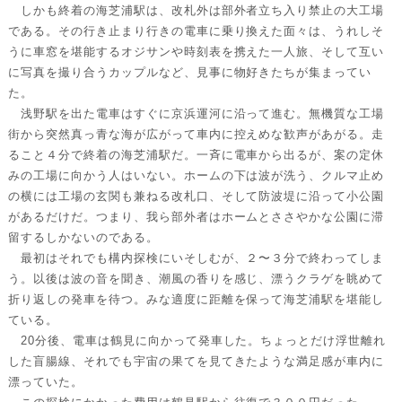
しかも終着の海芝浦駅は、改札外は部外者立ち入り禁止の大工場
である。その行き止まり行きの電車に乗り換えた面々は、うれしそ
うに車窓を堪能するオジサンや時刻表を携えた一人旅、そして互い
に写真を撮り合うカップルなど、見事に物好きたちが集まってい
た。
浅野駅を出た電車はすぐに京浜運河に沿って進む。無機質な工場
街から突然真っ青な海が広がって車内に控えめな歓声があがる。走
ること４分で終着の海芝浦駅だ。一斉に電車から出るが、案の定休
みの工場に向かう人はいない。ホームの下は波が洗う、クルマ止め
の横には工場の玄関も兼ねる改札口、そして防波堤に沿って小公園
があるだけだ。つまり、我ら部外者はホームとささやかな公園に滞
留するしかないのである。
最初はそれでも構内探検にいそしむが、２〜３分で終わってしま
う。以後は波の音を聞き、潮風の香りを感じ、漂うクラゲを眺めて
折り返しの発車を待つ。みな適度に距離を保って海芝浦駅を堪能し
ている。
20分後、電車は鶴見に向かって発車した。ちょっとだけ浮世離れ
した盲腸線、それでも宇宙の果てを見てきたような満足感が車内に
漂っていた。