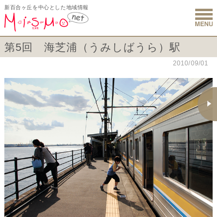
新百合ヶ丘を中心とした地域情報
新百合ヶ丘 
第5回 海芝浦（うみしばうら）駅
2010/09/01