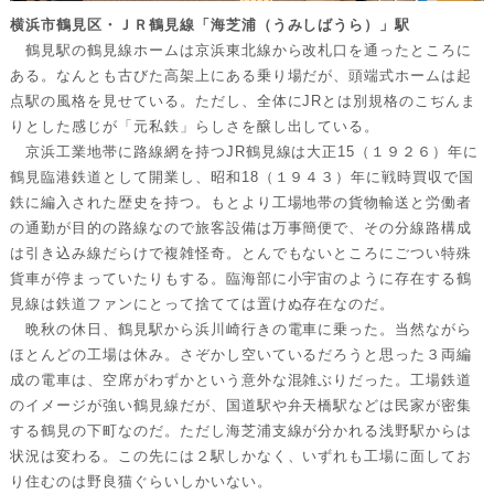
横浜市鶴見区・ＪＲ鶴見線「海芝浦（うみしばうら）」駅
鶴見駅の鶴見線ホームは京浜東北線から改札口を通ったところに
ある。なんとも古びた高架上にある乗り場だが、頭端式ホームは起
点駅の風格を見せている。ただし、全体にJRとは別規格のこぢんま
りとした感じが「元私鉄」らしさを醸し出している。
京浜工業地帯に路線網を持つJR鶴見線は大正15（１９２６）年に
鶴見臨港鉄道として開業し、昭和18（１９４３）年に戦時買収で国
鉄に編入された歴史を持つ。もとより工場地帯の貨物輸送と労働者
の通勤が目的の路線なので旅客設備は万事簡便で、その分線路構成
は引き込み線だらけで複雑怪奇。とんでもないところにごつい特殊
貨車が停まっていたりもする。臨海部に小宇宙のように存在する鶴
見線は鉄道ファンにとって捨てては置けぬ存在なのだ。
晩秋の休日、鶴見駅から浜川崎行きの電車に乗った。当然ながら
ほとんどの工場は休み。さぞかし空いているだろうと思った３両編
成の電車は、空席がわずかという意外な混雑ぶりだった。工場鉄道
のイメージが強い鶴見線だが、国道駅や弁天橋駅などは民家が密集
する鶴見の下町なのだ。ただし海芝浦支線が分かれる浅野駅からは
状況は変わる。この先には２駅しかなく、いずれも工場に面してお
り住むのは野良猫ぐらいしかいない。