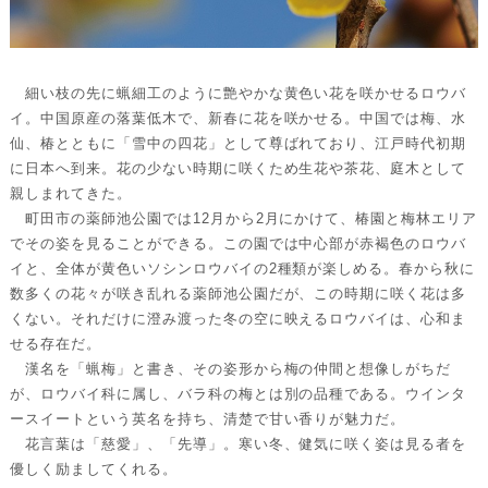
細い枝の先に蝋細工のように艶やかな黄色い花を咲かせるロウバ
イ。中国原産の落葉低木で、新春に花を咲かせる。中国では梅、水
仙、椿とともに「雪中の四花」として尊ばれており、江戸時代初期
に日本へ到来。花の少ない時期に咲くため生花や茶花、庭木として
親しまれてきた。
町田市の薬師池公園では12月から2月にかけて、椿園と梅林エリア
でその姿を見ることができる。この園では中心部が赤褐色のロウバ
イと、全体が黄色いソシンロウバイの2種類が楽しめる。春から秋に
数多くの花々が咲き乱れる薬師池公園だが、この時期に咲く花は多
くない。それだけに澄み渡った冬の空に映えるロウバイは、心和ま
せる存在だ。
漢名を「蝋梅」と書き、その姿形から梅の仲間と想像しがちだ
が、ロウバイ科に属し、バラ科の梅とは別の品種である。ウインタ
ースイートという英名を持ち、清楚で甘い香りが魅力だ。
花言葉は「慈愛」、「先導」。寒い冬、健気に咲く姿は見る者を
優しく励ましてくれる。