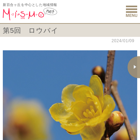
新百合ヶ丘を中心とした地域情報
新百合ヶ丘 
第5回 ロウバイ
2024/01/09