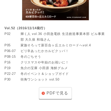
Vol.52（2016/11/14発行）
P02
輝く人 vol.36 小田急電鉄 生活創造事業本部 ビル事業
部 大久保 和哉さん
P05
家族そろって新百合ヶ丘エルミロードへvol.4
P06-07
ピリ辛あったかカルビクッパ！
P08-15
冬のごちそう
P16
クリスマスや年始のお祝いに！
P19
魚介の宝庫 小田原 海鮮グルメ
P22-27
冬のイベント＆ショップガイド
P30
街角ワンショット vol.50
PDFで見る