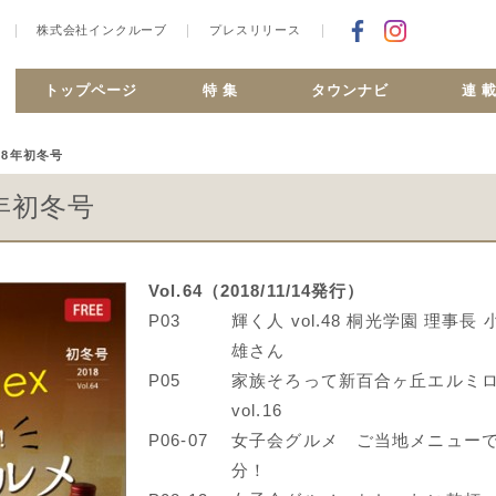
株式会社インクルーブ
プレスリリース
Facebookで
合ヶ丘 MiSMO net
トップページ
特 集
タウンナビ
連 
18年初冬号
18年初冬号
Vol.64（2018/11/14発行）
P03
輝く人 vol.48 桐光学園 理事長 
雄さん
P05
家族そろって新百合ヶ丘エルミ
vol.16
P06-07
女子会グルメ ご当地メニュー
分！