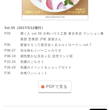
Vol.55（2017/5/12発行）
P03
輝く人 vol.39 大和ハウス工業 東京本店 マンション事
業部 営業部 戸村 真智さん
P05
家族そろって新百合ヶ丘エルミロードへ vol.7
P06-07
旬を味わうバーニャカウダ
P08-19
個性豊かな百合ヶ丘 読売ランド前
P22-25
初夏のごちそう
P26-29
初夏のイベント＆ショップガイド
P30
街角ワンショット
PDFで見る