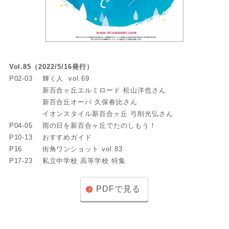
Vol.85（2022/5/16発行）
P02-03
輝く人 vol.69
新百合ヶ丘エルミロード 松山洋也さん
新百合丘オーパ 久保春比さん
イオンスタイル新百合ヶ丘 弓削光弘さん
P04-05
雨の日を新百合ヶ丘でたのしもう！
P10-13
おすすめガイド
P16
街角ワンショット vol.83
P17-23
私立中学校 高等学校 特集
PDFで見る