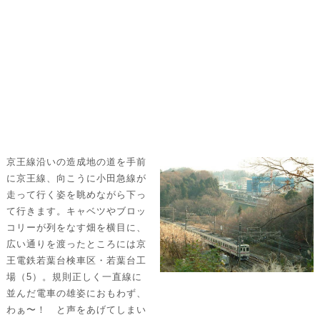
湧
水
も
あ
り
ま
す
よ」。
京王線沿いの造成地の道を手前
に京王線、向こうに小田急線が
走って行く姿を眺めながら下っ
て行きます。キャベツやブロッ
コリーが列をなす畑を横目に、
広い通りを渡ったところには京
王電鉄若葉台検車区・若葉台工
場（5）。規則正しく一直線に
並んだ電車の雄姿におもわず、
わぁ〜！ と声をあげてしまい