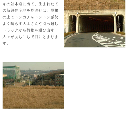
キの並木道に出て、生まれたて
の新興住宅地を見渡せば、屋根
の上でトンカチをトントン威勢
よく鳴らす大工さんや引っ越し
トラックから荷物を運び出す
人々があちこちで目にとまりま
す。
そ
れ
ら
を
背
に
し
て
「よ
こ
み