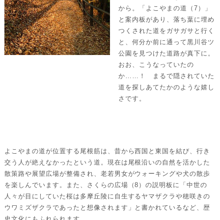
から。「よこやまの道（7）」
と案内板があり、落ち葉に埋め
つくされた道をガサガサと行く
と、何分か前に通って黒川谷ツ
公園を見つけた道路が真下に。
おお、こうなっていたの
か……！ まるで隠されていた
道を探しあてたかのような嬉し
さです。
よこやまの道が位置する尾根筋は、昔から西国と東国を結び、行き
交う人が絶えなかったという道。現在は尾根沿いの自然を活かした
散策路や展望広場が整備され、老若男女がウォーキングや犬の散歩
を楽しんでいます。また、さくらの広場（8）の説明板に「中世の
人々が目にしていた桜は多摩丘陵に自生するヤマザクラや穂咲きの
ウワミズザクラであったと想像されます」と書かれているなど、歴
史文化にもふれられます。