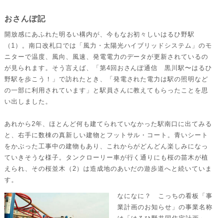
おさんぽ記
開放感にあふれた明るい構内が、今もなお初々しいはるひ野駅
（1）。南口改札口では「風力・太陽光ハイブリッドシステム」のモ
ニターで温度、風向、風速、発電電力のデータが更新されているの
が見られます。そう言えば、「第4回おさんぽ通信 黒川駅〜はるひ
野駅を歩こう！」で訪れたとき、「発電された電力は駅の照明など
の一部に利用されています」と駅員さんに教えてもらったことを思
い出しました。
あれから2年、ほとんど何も建てられていなかった駅南口に出てみる
と、右手に数棟の真新しい建物とフットサル・コート。青いシート
をかぶった工事中の建物もあり、これからがどんどん楽しみになっ
ていきそうな様子。タンクローリー車が行く通りにも桜の苗木が植
えられ、その桜並木（2）は造成地のあいだの遊歩道へと続いていま
す。
なになに？ こっちの看板「事
業計画のお知らせ」の事業名称