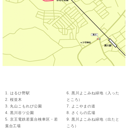
1. はるひ野駅
6. 黒川よこみね緑地（入った
2. 桜並木
ところ）
3. 丸山こもれび公園
7. よこやまの道
4. 黒川谷ツ公園
8. さくらの広場
5. 京王電鉄若葉台検車区・若
9. 黒川よこみね緑地（出たと
葉台工場
ころ）