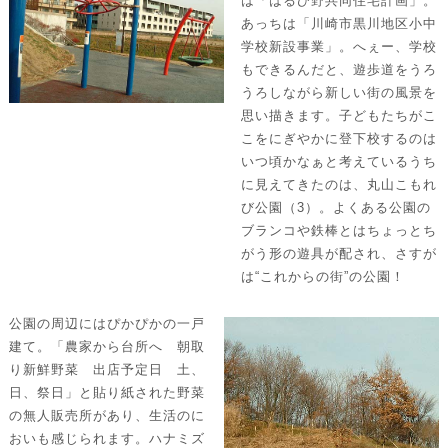
は「はるひ野共同住宅計画」。
あっちは「川崎市黒川地区小中
学校新設事業」。へぇー、学校
もできるんだと、遊歩道をうろ
うろしながら新しい街の風景を
思い描きます。子どもたちがこ
こをにぎやかに登下校するのは
いつ頃かなぁと考えているうち
に見えてきたのは、丸山こもれ
び公園（3）。よくある公園の
ブランコや鉄棒とはちょっとち
がう形の遊具が配され、さすが
は“これからの街”の公園！
公園の周辺にはぴかぴかの一戸
建て。「農家から台所へ 朝取
り新鮮野菜 出店予定日 土、
日、祭日」と貼り紙された野菜
の無人販売所があり、生活のに
おいも感じられます。ハナミズ