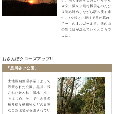
す。畑で作業するおじいちゃん
や空に浮かぶ飛行機雲をのんび
り眺め眺めしながら駅へ戻る途
中、♪夕焼け小焼けで日が暮れ
て〜 のオルゴール音。西の山
の端に日が沈んでいくところで
した。
おさんぽクローズアップ!!
「黒川谷ツ公園」
土地区画整理事業によって
設置された公園。黒川に残
された雑木林、湿地、小川
をはじめ、そこで生きる多
種多様な動植物などの貴重
な自然環境が保護されてい