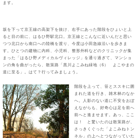
ます。
坂を下って京王線の高架下を抜け、右手にあった階段をひょいと上
ると目の前に、はるひ野駅北口。京王線とこんなに近いんだと思い
つつ北口から南口への陸橋を渡り、今度は小田急線沿いを歩きま
す。ひとつの建物に内科、小児科、整形外科などのクリニックが集
まった「はるひ野メディカルヴィレッジ」を通り過ぎて、マンショ
ンの角を曲がったら、散策路「黒川よこみね緑地（6） よこやまの
道に至る」。はて？行ってみましょう。
階段を上って、笹とススキに囲
まれた道を行き、雑木林のなか
へ。人影のない道に不安をおぼ
えながらも、好奇心は足を前へ
前へと進ませます。あっ、ここ
は！ と驚いたのは散策路が、
さっきくぐった「よこみねトン
ネル」の上へとつながっていた