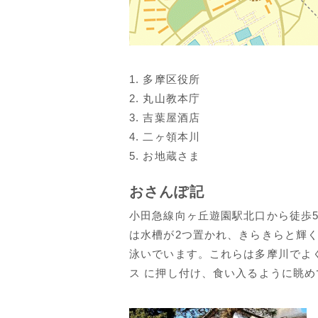
1. 多摩区役所
2. 丸山教本庁
3. 吉葉屋酒店
4. 二ヶ領本川
5. お地蔵さま
おさんぽ記
小田急線向ヶ丘遊園駅北口から徒歩
は水槽が2つ置かれ、きらきらと輝
泳いでいます。これらは多摩川でよ
ス に押し付け、食い入るように眺め