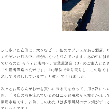
少し歩いた左側に、大きなビール缶のオブジェがある酒店。
くのぞいた店の中に樽がいくつも並んでいます。あの中には
ているのだ ろう？と店内へ。吉葉屋酒店（3）のご主人と奥
「生産者直送の玄米です。1kg単位で量り売りし、この場で
米してお渡ししています」と教え てくれました。
次々とお客さんがお米を買いに来る間をぬって、用水路につ
問。「お店の前を流れているのは二ヶ領用水から枝分かれし
業用水路です。以前、このあたりは多摩川梨のナシ畑がずっ
ていたんですよ」。