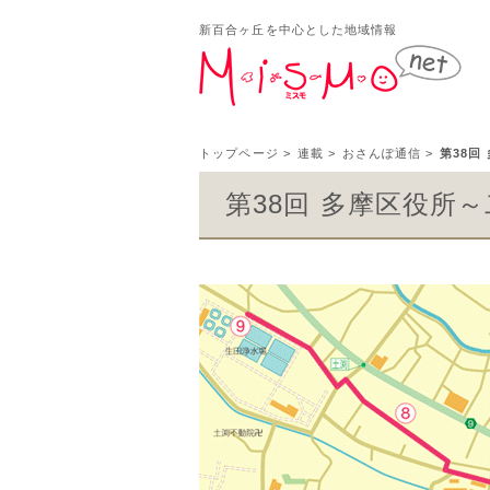
新百合ヶ丘を中心とした地域情報
新百
トップページ
>
連載
>
おさんぽ通信
>
第38回
第38回 多摩区役所