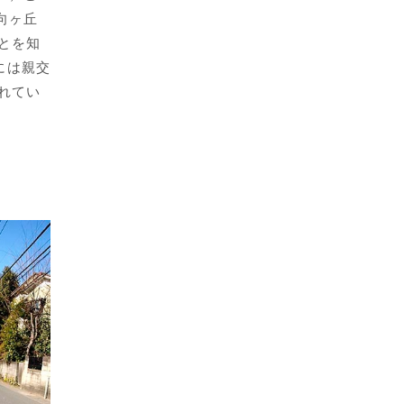
向ヶ丘
とを知
には親交
れてい