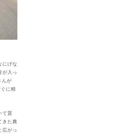
なにげな
何が入っ
さんが
すぐに精
いて質
てきた農
と広がっ