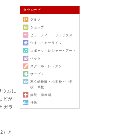
タウンナビ
グルメ
ショップ
ビューティー・リラックス
住まい・カーライフ
スポーツ・レジャー・アート
ペット
スクール・レッスン
サービス
私立幼稚園・小学校・中学
校・高校
リウムに
病院・診療所
などが
行政
とガラ
2）と