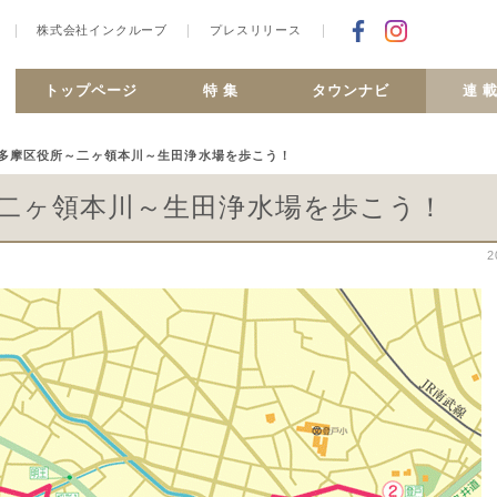
株式会社インクルーブ
プレスリリース
Facebookで
合ヶ丘 MiSMO net
トップページ
特 集
タウンナビ
連 
 多摩区役所～二ヶ領本川～生田浄水場を歩こう！
～二ヶ領本川～生田浄水場を歩こう！
2