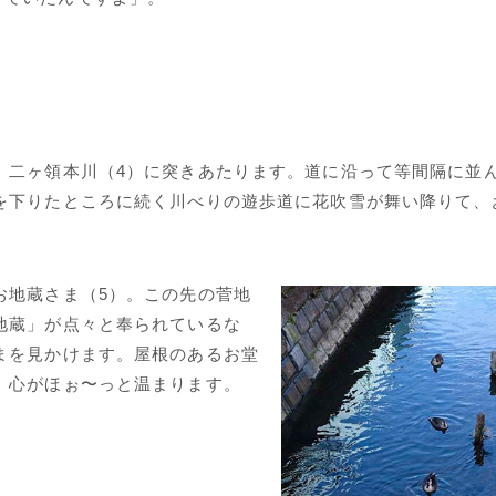
、二ヶ領本川（4）に突きあたります。道に沿って等間隔に並
を下りたところに続く川べりの遊歩道に花吹雪が舞い降りて、
お地蔵さま（5）。この先の菅地
地蔵」が点々と奉られているな
まを見かけます。屋根のあるお堂
、心がほぉ〜っと温まります。