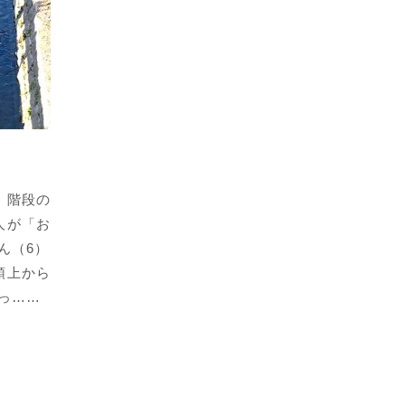
。階段の
人が「お
ん（6）
頭上から
っ……