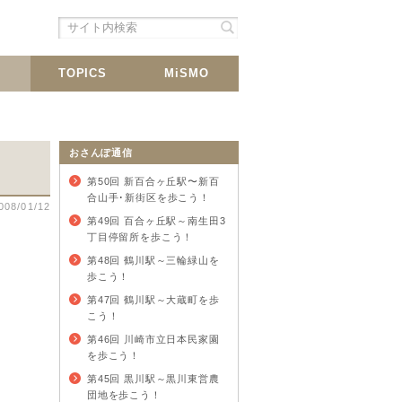
シェア
載
TOPICS
MiSMO
おさんぽ通信
第50回 新百合ヶ丘駅〜新百
合山手･新街区を歩こう！
008/01/12
第49回 百合ヶ丘駅～南生田3
丁目停留所を歩こう！
第48回 鶴川駅～三輪緑山を
歩こう！
第47回 鶴川駅～大蔵町を歩
こう！
第46回 川崎市立日本民家園
を歩こう！
第45回 黒川駅～黒川東営農
団地を歩こう！