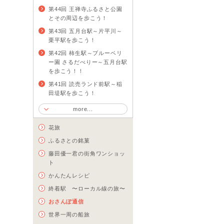
第44回 王禅寺ふるさと公園
とその周辺を歩こう！
第43回 五月台駅～片平川～
栗平駅を歩こう！
第42回 柿生駅～ブルーベリ
ー園 さるだべりー～五月台駅
を歩こう！！
第41回 読売ランド前駅～稲
田堤駅を歩こう！
more...
花旅
ふるさとの銘菓
藤田優一君の街角ワンショッ
ト
かんたんレシピ
終着駅 〜ローカル線の旅〜
おさんぽ通信
世界一周の船旅