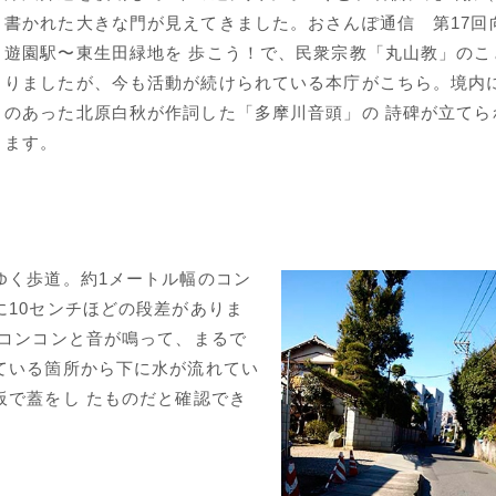
書かれた大きな門が見えてきました。おさんぽ通信 第17回
遊園駅〜東生田緑地を 歩こう！で、民衆宗教「丸山教」のこ
りましたが、今も活動が続けられている本庁がこちら。境内
のあった北原白秋が作詞した「多摩川音頭」の 詩碑が立てら
ます。
ゆく歩道。約1メートル幅のコン
に10センチほどの段差がありま
ンコンコンと音が鳴って、まるで
ている箇所から下に水が流れてい
板で蓋をし たものだと確認でき