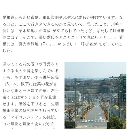
た。
尾根道から川崎市側、町田市側それぞれに階段が伸びています。な
るほど、ここで行き来できるのかと見ていて、思ったこと。川崎市
側には「栗木緑地」の看板 が立てられていたけど、はたして町田市
側には？ そこで、長い階段をとことこ下りて見に行くと……、看
板には「真光寺緑地（7）」。やっぱり！ 呼び名が ちがっていま
した。
漂ってくる花の香りや耳元をく
すぐる虫の羽音を楽しんでいる
うち、あずまやがある展望広場
（8）へ。眼下には菜の花がき
れいな畑と一戸建ての家、左手
遠く にはマンション群が見渡
せます。階段を下りると、先端
技術産業の研究開発を行ってい
る「マイコンシティ」の施設。
白い建物と建物のあいだから、