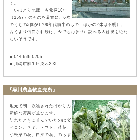
す。
「いぼとり地蔵」も元禄10年
（1697）のものを最古に、6体
のうちの3体が1700年代前半のもの（ほかの2体は不明）。
古くより信仰され続け、今でもお参りに訪れる人は後を絶た
ないそうです。
■ 044-988-0205
■ 川崎市麻生区栗木203
「黒川農産物直売所」
地元で朝、収穫されたばかりの
新鮮な野菜が並びます。
訪れたときに並んでいたのはダ
イコン、ネギ、トマト、菜花、
小松菜の花、白菜の花、のらぼ