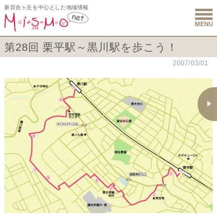
新百合ヶ丘を中心とした地域情報
新百合ヶ丘 
第28回 栗平駅～黒川駅を歩こう！
2007/03/01