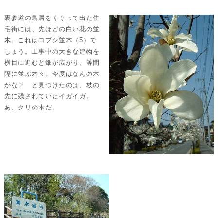
裏参道の鳥居をくぐって出た住
宅街には、先ほどの白い花の並
木。これはコブシ並木（5）で
しょう。工事中の大きな建物を
横目に進むと畑が広がり、等間
隔に並ぶ木々。今度はなんの木
かな？ と見つけたのは、枝の
先に残されていたイガイガ。
あ、クリの木だ。
南
側
に
立
つ
ク
リ
の