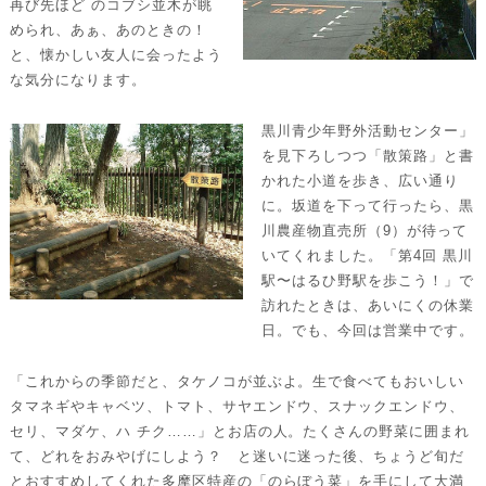
再び先ほど のコブシ並木が眺
められ、あぁ、あのときの！
と、懐かしい友人に会ったよう
な気分になります。
黒川青少年野外活動センター」
を見下ろしつつ「散策路」と書
かれた小道を歩き、広い通り
に。坂道を下って行ったら、黒
川農産物直売所（9）が待って
いてくれました。「第4回 黒川
駅〜はるひ野駅を歩こう！」で
訪れたときは、あいにくの休業
日。でも、今回は営業中です。
「これからの季節だと、タケノコが並ぶよ。生で食べてもおいしい
タマネギやキャベツ、トマト、サヤエンドウ、スナックエンドウ、
セリ、マダケ、ハ チク……」とお店の人。たくさんの野菜に囲まれ
て、どれをおみやげにしよう？ と迷いに迷った後、ちょうど旬だ
とおすすめしてくれた多摩区特産の「のらぼう菜」を手にして大満