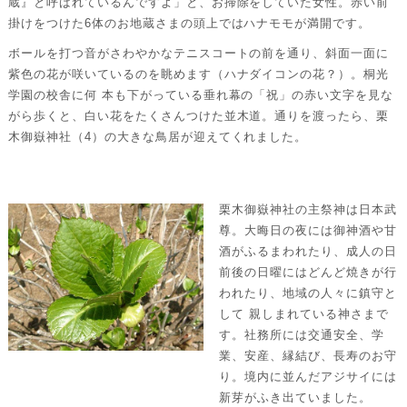
蔵』と呼ばれているんですよ」と、お掃除をしていた女性。赤い前
掛けをつけた6体のお地蔵さまの頭上ではハナモモが満開です。
ボールを打つ音がさわやかなテニスコートの前を通り、斜面一面に
紫色の花が咲いているのを眺めます（ハナダイコンの花？）。桐光
学園の校舎に何 本も下がっている垂れ幕の「祝」の赤い文字を見な
がら歩くと、白い花をたくさんつけた並木道。通りを渡ったら、栗
木御嶽神社（4）の大きな鳥居が迎えてくれました。
栗木御嶽神社の主祭神は日本武
尊。大晦日の夜には御神酒や甘
酒がふるまわれたり、成人の日
前後の日曜にはどんど焼きが行
われたり、地域の人々に鎮守と
して 親しまれている神さまで
す。社務所には交通安全、学
業、安産、縁結び、長寿のお守
り。境内に並んだアジサイには
新芽がふき出ていました。