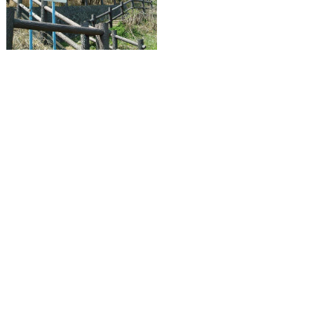
木
に
も
新
芽。
春
だ
な
ぁ
と
こ
こ
で
も
実
感
し
ま
す。
そ