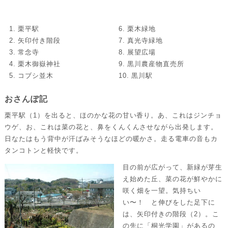
1. 栗平駅
6. 栗木緑地
2. 矢印付き階段
7. 真光寺緑地
3. 常念寺
8. 展望広場
4. 栗木御嶽神社
9. 黒川農産物直売所
5. コブシ並木
10. 黒川駅
おさんぽ記
栗平駅（1）を出ると、ほのかな花の甘い香り。あ、これはジンチョ
ウゲ、お、これは菜の花と、鼻をくんくんさせながら出発します。
日なたはもう背中が汗ばみそうなほどの暖かさ。走る電車の音もカ
タンコトンと軽快です。
目の前が広がって、新緑が芽生
え始めた丘、菜の花が鮮やかに
咲く畑を一望。気持ちい
い〜！ と伸びをした足下に
は、矢印付きの階段（2）。こ
の先に「桐光学園」があるの