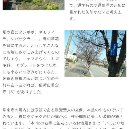
で、通学時の交通整理のために
書かれた矢印かな？と考えま
す。
畑や庭にタンポポ、ネモフィ
ラ、シバザクラ……。春の草花
を目にすると、どうしてこんな
にも嬉しさがこみ上げてくるの
でしょう。「ヤマボウシ ミズ
キ科」 とプレートをつけた木
にも小さいつぼみがたくさん。
茅葺き屋根の蔵が建つお宅の手
前を左へ曲がれば、稲荷山常念
寺（3）がありました。
常念寺の境内には宗祖である親鸞聖人の立像。本堂の中をのぞいて
みると、襖にクジャクの絵が描かれ、柱や欄間に美しい装飾が施さ
れています。「本 堂の右手に並んでいるお地蔵さまは『いぼとり地