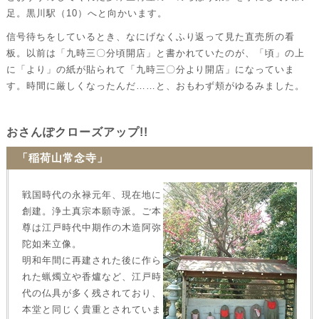
足。黒川駅（10）へと向かいます。
信号待ちをしているとき、なにげなくふり返って見た直売所の看
板。以前は「九時三〇分頃開店」と書かれていたのが、「頃」の上
に「より」の紙が貼られて「九時三〇分より開店」になっていま
す。時間に厳しくなったんだ……と、おもわず頬がゆるみました。
おさんぽクローズアップ!!
「稲荷山常念寺」
戦国時代の永禄元年、現在地に
創建。浄土真宗本願寺派。ご本
尊は江戸時代中期作の木造阿弥
陀如来立像。
明和年間に再建された後に作ら
れた蝋燭立や香爐など、江戸時
代の仏具が多く残されており、
本堂と同じく貴重とされていま