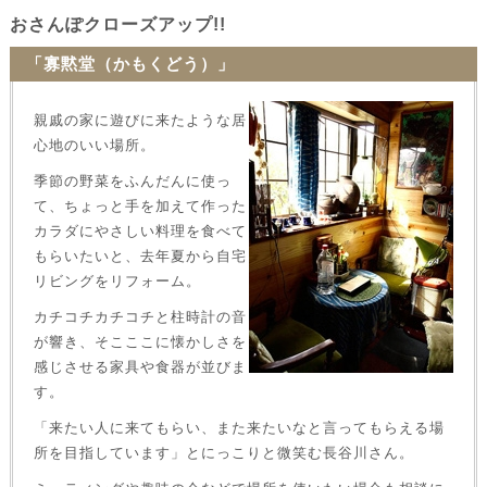
おさんぽクローズアップ!!
「寡黙堂（かもくどう）」
親戚の家に遊びに来たような居
心地のいい場所。
季節の野菜をふんだんに使っ
て、ちょっと手を加えて作った
カラダにやさしい料理を食べて
もらいたいと、去年夏から自宅
リビングをリフォーム。
カチコチカチコチと柱時計の音
が響き、そこここに懐かしさを
感じさせる家具や食器が並びま
す。
「来たい人に来てもらい、また来たいなと言ってもらえる場
所を目指しています」とにっこりと微笑む長谷川さん。