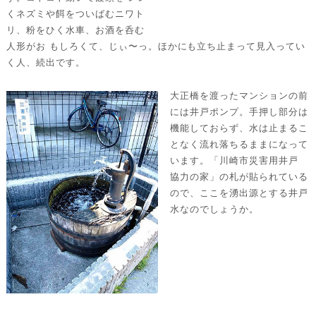
くネズミや餌をついばむニワト
リ、粉をひく水車、お酒を呑む
人形がお もしろくて、じぃ〜っ。ほかにも立ち止まって見入ってい
く人、続出です。
大正橋を渡ったマンションの前
には井戸ポンプ。手押し部分は
機能しておらず、水は止まるこ
となく流れ落ちるままになって
います。「川崎市災害用井戸
協力の家」の札が貼られている
ので、ここを湧出源とする井戸
水なのでしょうか。
酒
店
の
前
を