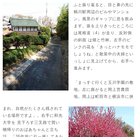
ふと振り返ると、目と鼻の先に
鶴川駅周辺のビルやマンショ
ン。風景のギャップに息を飲み
ます。坂を上りきったところに
は尾根道（4）が走り、反対側
の斜面 は畑と竹林。左手のピ
ンクの花を「きっとハナモモで
しょうね」と散策中の夫婦とい
っしょに見上げてから、右手へ
進みます。
「まっすぐ行くと玉川学園の敷
地。左に曲がると岡上営農団
地。岡上は町田市と横浜市に挟
まれ、自然がたくさん残されて
いる場所ですよ」。右手に和光
大学を 見下ろす三叉路で買い
物帰りのおばあちゃんと立ち
話。「35年前に引っ越してきた