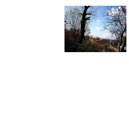
通
り
過
ぎ、
里
山
の
雰
囲
気
が
漂
う
坂
道
へ
進
み
ま
す。