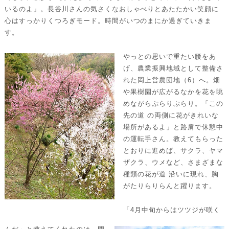
いるのよ」。長谷川さんの気さくなおしゃべりとあたたかい笑顔に
心はすっかりくつろぎモード。時間がいつのまにか過ぎていきま
す。
やっとの思いで重たい腰をあ
げ、農業振興地域として整備さ
れた岡上営農団地（6）へ。畑
や果樹園が広がるなかを花を眺
めながらぷらりぷらり。「この
先の道 の両側に花がきれいな
場所があるよ」と路肩で休憩中
の運転手さん。教えてもらった
とおりに進めば、サクラ、ヤマ
ザクラ、ウメなど、さまざまな
種類の花が道 沿いに現れ、胸
がたりらりらんと躍ります。
「4月中旬からはツツジが咲く