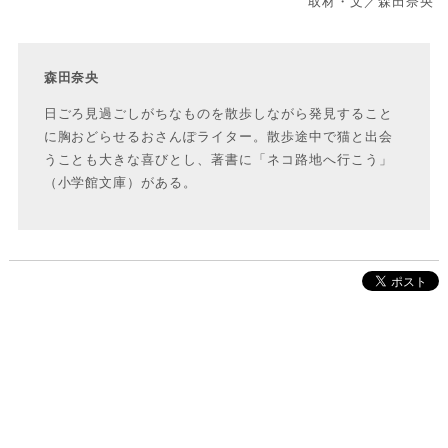
取材・文／森田奈央
森田奈央
日ごろ見過ごしがちなものを散歩しながら発見すること
に胸おどらせるおさんぽライター。散歩途中で猫と出会
うことも大きな喜びとし、著書に「ネコ路地へ行こう」
（小学館文庫）がある。