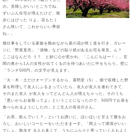
の。見晴しがいいところでね、
ずいぶん住宅が増えたけど、散
歩にはぴった りよ。花もたく
さん咲いて、これからいい季節
ね」。
畑仕事をしている家族を眺めながら菜の花が咲く道を行き、ガレー
ジに「野菜直売」「漬物」などの貼り紙があるお宅を発見。ん？
ここはなんだろ う？ と妙に心が惹かれ、「こんにちはー！」。玄
関の奥から1人の女性が出てくるのを待つあいだに中をちらり。壁に
「ランチ500円」の文字が見えます。
「火・木・土だけオープンするから、寡黙堂（5）。畑で収穫した野
菜を料理して友人にふるまっていたら、友人が友人を連れてきて、
そのまた友人 が友人をってどんどん人が増えちゃった。そのうち
『悪いからお金取ってよ』ということになったので、500円でお昼を
食べられるようにしたの」とご主人の長谷川さん。
「お茶、飲んでいく？」というお誘いに、ほいほいと甘えて腰をお
ろし、おいしいコーヒーをいただきまーす。「岡上って環境がいい
でしょ。散歩す る人も多くて、うちにふらりと寄っていく人もよく