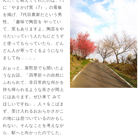
んだ」と教えてくれたのは、門
に「やまかげ窯（7）」の看板
を掲げ、7代目農家だという男
性。「趣味で陶芸を やってい
て、窯もありますよ。陶芸をや
りたいっていう人たちにどうぞ
と使ってもらっていたら、どん
どん人が寄ってくるようになり
ましてね……」。
おぉっと、寡黙堂でも聞いたよ
うなお話。「四季折々の自然に
ふれられて、非日常的な何かを
持ち帰られるような良さが岡上
にはあります。ぜひ来て みて
ほしいですね」。人々をこばま
ず、受け入れるおおらかさがこ
の地には息づいているのかもし
れない。そんなことを考えなが
ら、駅へと向かったのでした。