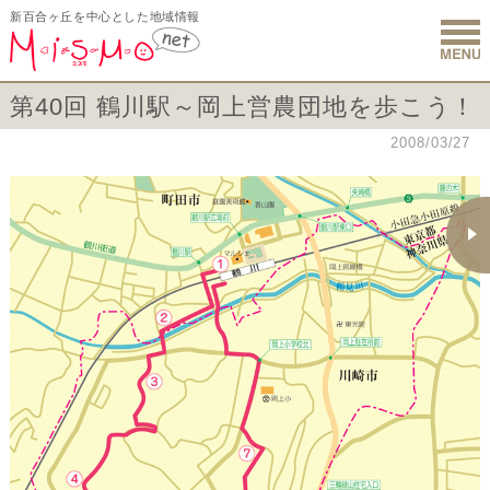
新百合ヶ丘を中心とした地域情報
新百合ヶ丘 
第40回 鶴川駅～岡上営農団地を歩こう！
2008/03/27