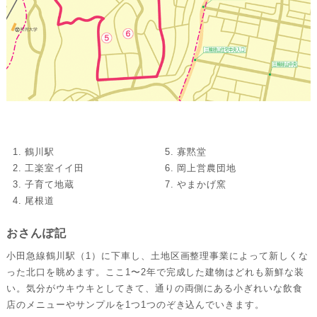
1. 鶴川駅
5. 寡黙堂
2. 工楽室イイ田
6. 岡上営農団地
3. 子育て地蔵
7. やまかげ窯
4. 尾根道
おさんぽ記
小田急線鶴川駅（1）に下車し、土地区画整理事業によって新しくな
った北口を眺めます。ここ1〜2年で完成した建物はどれも新鮮な装
い。気分がウキウキとしてきて、通りの両側にある小ぎれいな飲食
店のメニューやサンプルを1つ1つのぞき込んでいきます。