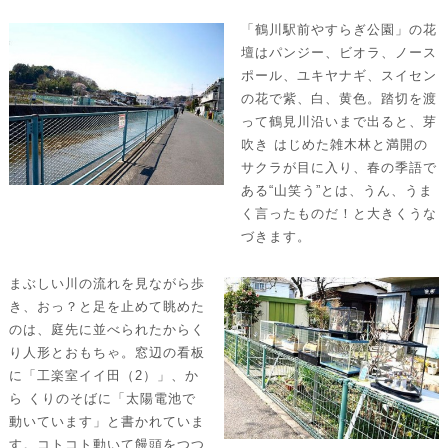
「鶴川駅前やすらぎ公園」の花
壇はパンジー、ビオラ、ノース
ポール、ユキヤナギ、スイセン
の花で紫、白、黄色。踏切を渡
って鶴見川沿いまで出ると、芽
吹き はじめた雑木林と満開の
サクラが目に入り、春の季語で
ある“山笑う”とは、うん、うま
く言ったものだ！と大きくうな
づきます。
まぶしい川の流れを見ながら歩
き、おっ？と足を止めて眺めた
のは、庭先に並べられたからく
り人形とおもちゃ。窓辺の看板
に「工楽室イイ田（2）」、か
ら くりのそばに「太陽電池で
動いています」と書かれていま
す。コトコト動いて饅頭をつつ