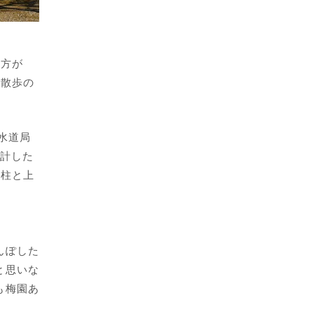
の方が
、散歩の
水道局
設計した
の柱と上
んぽした
と思いな
も梅園あ