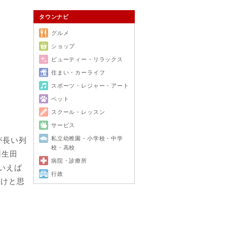
タウンナビ
グルメ
ショップ
ビューティー・リラックス
住まい・カーライフ
スポーツ・レジャー・アート
ペット
スクール・レッスン
サービス
私立幼稚園・小学校・中学
が長い列
校・高校
回生田
病院・診療所
いえば
行政
っけと思