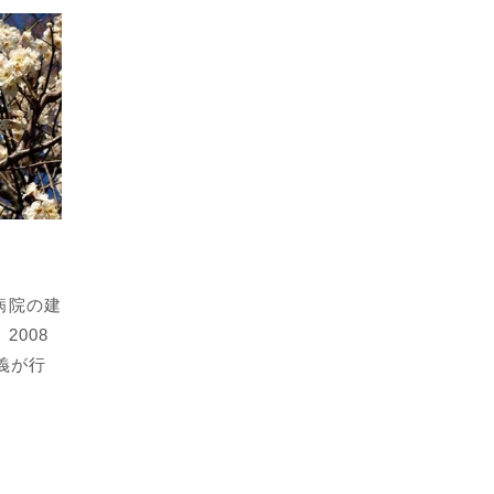
病院の建
008
義が行