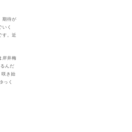
、期待が
でいく
です。近
は岸井梅
いるんだ
、咲き始
ゆっく