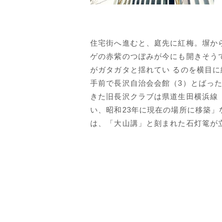
住宅街へ進むと、庭先に紅梅。塀か
ゲの赤紫のつぼみが今にも開きそう
がガタガタと揺れてい るのを横目
手前で長沢自治会会館（3）とばっ
きた旧長沢クラブは県道生田横浜線
い、昭和23年に現在の場所に移築
は、「大山講」と刻まれた石灯篭が