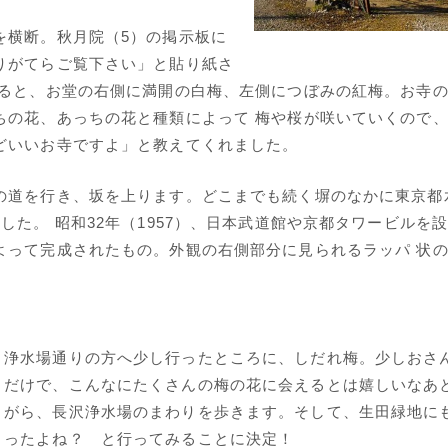
を横断。秋月院（5）の掲示板に
りがてらご覧下さい」と貼り紙さ
入ると、お堂の右側に満開の白梅、左側につぼみの紅梅。お寺
ちの花、あっちの花と種類によって 梅や桜が咲いていくので
どいいお寺ですよ」と教えてくれました。
の道を行き、坂を上ります。どこまでも続く塀のなかに東京都
した。 昭和32年（1957）、日本武道館や京都タワービルを
よって完成されたもの。外観の右側部分に見られるラッパ 状
。
浄水場通りの方へ少し行ったところに、しだれ梅。少しおさ
だけで、こんなにたくさんの梅の花に会えるとは嬉しいなあ
がら、長沢浄水場のまわりを歩きます。そして、生田緑地に
ったよね？ と行ってみることに決定！