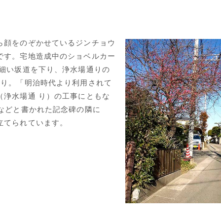
ら顔をのぞかせているジンチョウ
です。宅地造成中のショベルカー
に細い坂道を下り、浄水場通りの
たり。「明治時代より利用されて
（浄水場通 り）の工事にともな
」などと書かれた記念碑の隣に
立てられています。