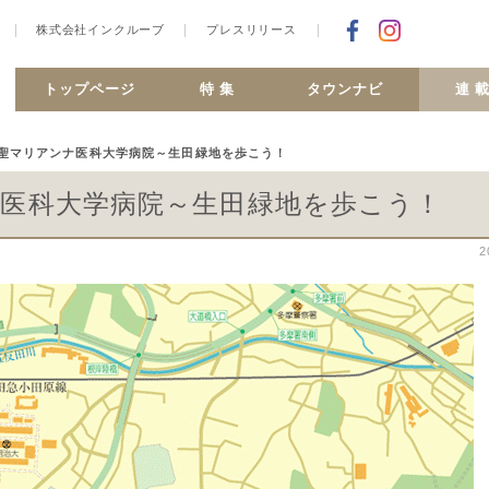
株式会社インクルーブ
プレスリリース
Facebookで
合ヶ丘 MiSMO net
トップページ
特 集
タウンナビ
連 
 聖マリアンナ医科大学病院～生田緑地を歩こう！
ナ医科大学病院～生田緑地を歩こう！
2