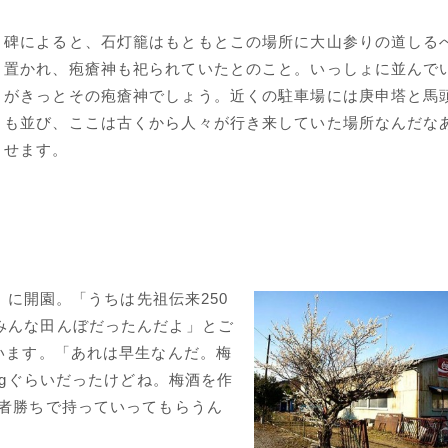
碑によると、石灯籠はもともとこの場所に大山参りの道しる
置かれ、疱瘡神も祀られていたとのこと。いっしょに並んで
がきっとその疱瘡神でしょう。近くの駐車場には庚申塔と馬
も並び、ここは古くから人々が行き来していた場所なんだな
せます。
0）に開園。「うちは先祖伝来250
みんな田んぼだったんだよ」とご
います。「あれは早生なんだ。梅
kgぐらいだったけどね。梅酒を作
い者勝ちで持っていってもらうん