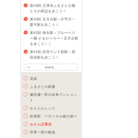
第44回 王禅寺ふるさと公園
とその周辺を歩こう！
第43回 五月台駅～片平川～
栗平駅を歩こう！
第42回 柿生駅～ブルーベリ
ー園 さるだべりー～五月台駅
を歩こう！！
第41回 読売ランド前駅～稲
田堤駅を歩こう！
more...
花旅
ふるさとの銘菓
藤田優一君の街角ワンショッ
ト
かんたんレシピ
終着駅 〜ローカル線の旅〜
おさんぽ通信
世界一周の船旅