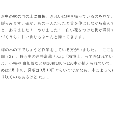
途中の家の門の上に白梅。きれいに咲き揃っているのを見て
膨らみます。確か、あのへんだったと首を伸ばしながら進ん
と、ありました！ やりました！ 白い花をつけた梅が満開
づくうちに甘い香りもぷ〜んと漂ってきます。
梅の木の下でちょうど作業をしている方がいました。「ここ
園（2）。持ち主の岸井富蔵さんは『梅博士』って呼ばれて
よ。小梅や 白加賀など約10種100〜120本が植えられていて
めは2月中旬、見頃は3月10日ぐらいまでかなあ。木によって
り咲くのもあるけど ね」。