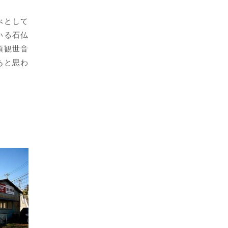
べとして
いる石仏
頭観世音
あと思わ