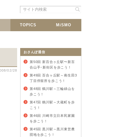
シェア
載
TOPICS
MiSMO
おさんぽ通信
第50回 新百合ヶ丘駅〜新百
合山手･新街区を歩こう！
008/02/28
第49回 百合ヶ丘駅～南生田3
丁目停留所を歩こう！
第48回 鶴川駅～三輪緑山を
歩こう！
第47回 鶴川駅～大蔵町を歩
こう！
第46回 川崎市立日本民家園
を歩こう！
第45回 黒川駅～黒川東営農
団地を歩こう！