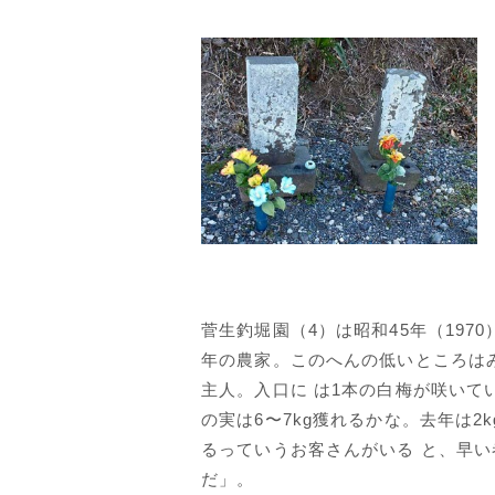
菅生釣堀園（4）は昭和45年（197
年の農家。このへんの低いところは
主人。入口に は1本の白梅が咲いて
の実は6〜7kg獲れるかな。去年は2
るっていうお客さんがいる と、早
だ」。