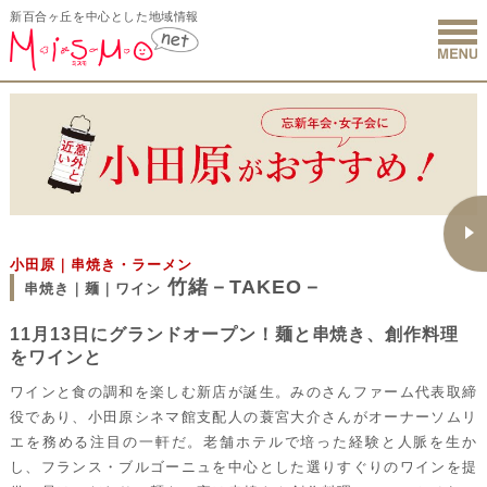
新百合ヶ丘を中心とした地域情報
新百合ヶ丘 
小田原｜串焼き・ラーメン
竹緒－TAKEO－
串焼き｜麺｜ワイン
11月13日にグランドオープン！麺と串焼き、創作料理
をワインと
ワインと食の調和を楽しむ新店が誕生。みのさんファーム代表取締
役であり、小田原シネマ館支配人の蓑宮大介さんがオーナーソムリ
エを務める注目の一軒だ。老舗ホテルで培った経験と人脈を生か
し、フランス・ブルゴーニュを中心とした選りすぐりのワインを提