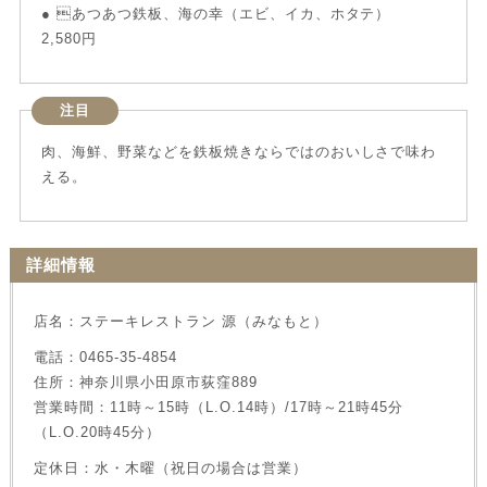
● あつあつ鉄板、海の幸（エビ、イカ、ホタテ）
2,580円
注目
肉、海鮮、野菜などを鉄板焼きならではのおいしさで味わ
える。
詳細情報
店名：ステーキレストラン 源（みなもと）
電話：0465-35-4854
住所：神奈川県小田原市荻窪889
営業時間：11時～15時（L.O.14時）/17時～21時45分
（L.O.20時45分）
定休日：水・木曜（祝日の場合は営業）