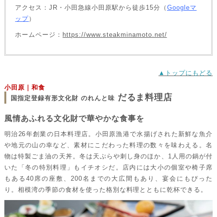
アクセス：JR・小田急線小田原駅から徒歩15分（
Googleマ
ップ
）
ホームページ：
https://www.steakminamoto.net/
▲トップにもどる
小田原｜和食
だるま料理店
国指定登録有形文化財 のれんと味
風情あふれる文化財で華やかな食事を
明治26年創業の日本料理店。小田原漁港で水揚げされた新鮮な魚介
や地元の山の幸など、素材にこだわった料理の数々を味わえる。名
物は特製ごま油の天丼。冬は天ぷらや刺し身のほか、1人用の鍋が付
いた「冬の特別料理」もイチオシだ。店内には大小の個室や椅子席
もある40席の座敷、200名までの大広間もあり、宴会にもぴった
り。相模湾の季節の食材を使った格別な料理とともに乾杯できる。