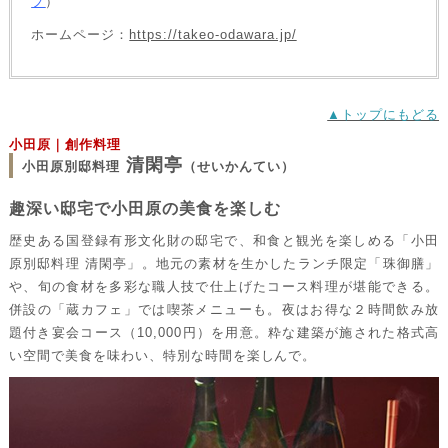
プ
）
ホームページ：
https://takeo-odawara.jp/
▲トップにもどる
小田原｜創作料理
清閑亭
小田原別邸料理
（せいかんてい）
趣深い邸宅で小田原の美食を楽しむ
歴史ある国登録有形文化財の邸宅で、和食と観光を楽しめる「小田
原別邸料理 清閑亭」。地元の素材を生かしたランチ限定「珠御膳」
や、旬の食材を多彩な職人技で仕上げたコース料理が堪能できる。
併設の「蔵カフェ」では喫茶メニューも。夜はお得な２時間飲み放
題付き宴会コース（10,000円）を用意。粋な建築が施された格式高
い空間で美食を味わい、特別な時間を楽しんで。