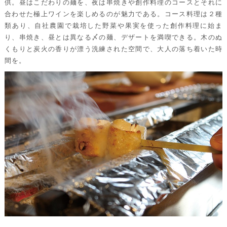
供。昼はこだわりの麺を、夜は串焼きや創作料理のコースとそれに
合わせた極上ワインを楽しめるのが魅力である。コース料理は２種
類あり、自社農園で栽培した野菜や果実を使った創作料理に始ま
り、串焼き、昼とは異なる〆の麺、デザートを満喫できる。木のぬ
くもりと炭火の香りが漂う洗練された空間で、大人の落ち着いた時
間を。