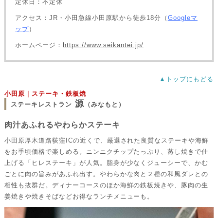
定休日：不定休
アクセス：JR・小田急線小田原駅から徒歩18分（
Googleマ
ップ
）
ホームページ：
https://www.seikantei.jp/
▲トップにもどる
小田原｜ステーキ・鉄板焼
源
ステーキレストラン
（みなもと）
肉汁あふれるやわらかステーキ
小田原厚木道路荻窪ICの近くで、厳選された良質なステーキや海鮮
をお手頃価格で楽しめる。ニンニクチップたっぷり、蒸し焼きで仕
上げる「ヒレステーキ」が人気。脂身が少なくジューシーで、かむ
ごとに肉の旨みがあふれ出す。やわらかな肉と２種の和風ダレとの
相性も抜群だ。ディナーコースのほか海鮮の鉄板焼きや、豚肉の生
姜焼きや焼きそばなどお得なランチメニューも。