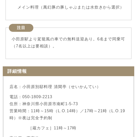
メイン料理（萬幻豚の豚しゃぶまたは水炊きから選択）
注目
小田原駅より駕籠風の車での無料送迎あり。6名まで同乗可
（7名以上は要相談）。
詳細情報
店名：小田原別邸料理 清閑亭（せいかんてい）
電話：050-1809-2213
住所：神奈川県小田原市南町1-5-73
営業時間：11時～15時（L.O.14時）／17時～21時（L.O.19
時）※夜は完全予約制
［蔵カフェ］11時～17時