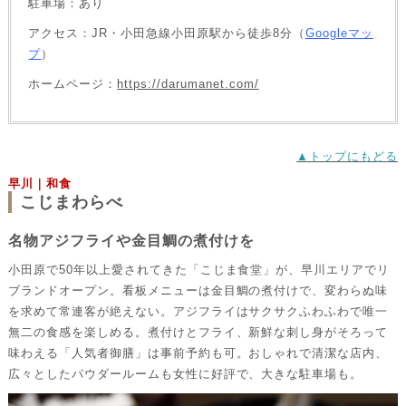
駐車場：あり
アクセス：JR・小田急線小田原駅から徒歩8分（
Googleマッ
プ
）
ホームページ：
https://darumanet.com/
▲トップにもどる
早川｜和食
こじまわらべ
名物アジフライや金目鯛の煮付けを
小田原で50年以上愛されてきた「こじま食堂」が、早川エリアでリ
ブランドオープン。看板メニューは金目鯛の煮付けで、変わらぬ味
を求めて常連客が絶えない。アジフライはサクサクふわふわで唯一
無二の食感を楽しめる。煮付けとフライ、新鮮な刺し身がそろって
味わえる「人気者御膳」は事前予約も可。おしゃれで清潔な店内、
広々としたパウダールームも女性に好評で、大きな駐車場も。