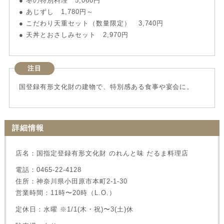
● 冬の特別料理 5,060円
● あじずし 1,780円～
● こだわり天重セット（数量限定） 3,740円
● 天丼とおさしみセット 2,970円
注目
国登録有形文化財の建物で、特別感ある食事や宴会に。
詳細情報
店名：国指定登録有形文化財 のれんと味 だるま料理店
電話：0465-22-4128
住所：神奈川県小田原市本町2-1-30
営業時間：11時〜20時（L.O.）
定休日：水曜 ※1/1(木・祝)〜3(土)休