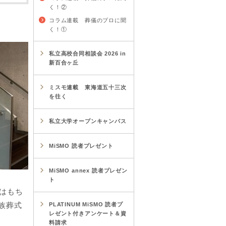
く！②
コラム連載 葬儀のプロに聞
く！①
私立高校合同相談会 2026 in
新百合ヶ丘
ミスモ連載 東海道五十三次
を往く
私立大学オープンキャンパス
MiSMO 読者プレゼント
MiSMO annex 読者プレゼン
ト
はもち
族葬式
PLATINUM MiSMO 読者プ
レゼント付きアンケート＆資
料請求