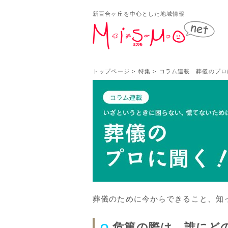
新百合ヶ丘を中心とした地域情報
新百
トップページ
>
特集
>
コラム連載 葬儀のプロ
葬儀のために今からできること、知
危篤の際は、誰にど
Q