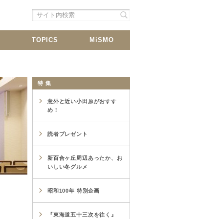
シェア
載
TOPICS
MiSMO
特 集
意外と近い小田原がおすす
め！
読者プレゼント
新百合ヶ丘周辺あったか、お
いしい冬グルメ
昭和100年 特別企画
『東海道五十三次を往く』