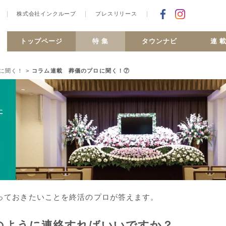
株式会社インクルーブ
プレスリリース
Facebookで
合ヶ丘 MiSMO net
トップページ
特 集
タウンナビ
連 
に聞く！
>
コラム連載 葬儀のプロに聞く！⑦
っておきたいことを終活のプロが答えます。
のように連絡すればいいですか？