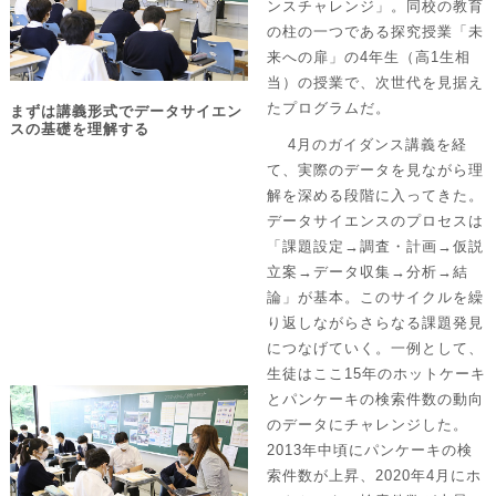
ンスチャレンジ」。同校の教育
の柱の一つである探究授業「未
来への扉」の4年生（高1生相
当）の授業で、次世代を見据え
たプログラムだ。
まずは講義形式でデータサイエン
スの基礎を理解する
4月のガイダンス講義を経
て、実際のデータを見ながら理
解を深める段階に入ってきた。
データサイエンスのプロセスは
「課題設定→調査・計画→仮説
立案→データ収集→分析→結
論」が基本。このサイクルを繰
り返しながらさらなる課題発見
につなげていく。一例として、
生徒はここ15年のホットケーキ
とパンケーキの検索件数の動向
のデータにチャレンジした。
2013年中頃にパンケーキの検
索件数が上昇、2020年4月にホ