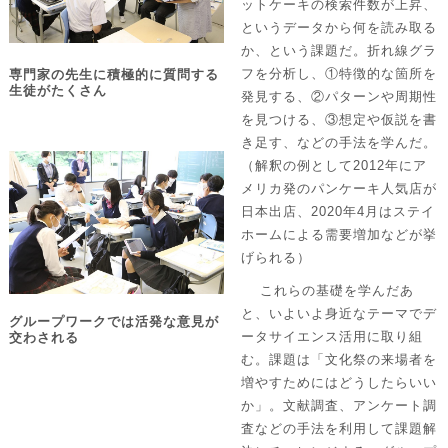
ットケーキの検索件数が上昇、
というデータから何を読み取る
か、という課題だ。折れ線グラ
フを分析し、①特徴的な箇所を
専門家の先生に積極的に質問する
生徒がたくさん
発見する、②パターンや周期性
を見つける、③想定や仮説を書
き足す、などの手法を学んだ。
（解釈の例として2012年にア
メリカ発のパンケーキ人気店が
日本出店、2020年4月はステイ
ホームによる需要増加などが挙
げられる）
これらの基礎を学んだあ
と、いよいよ身近なテーマでデ
グループワークでは活発な意見が
ータサイエンス活用に取り組
交わされる
む。課題は「文化祭の来場者を
増やすためにはどうしたらいい
か」。文献調査、アンケート調
査などの手法を利用して課題解