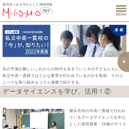
新百合ヶ丘を中心とした地域情報
新百合ヶ丘 
先の予測が難しいこれからの時代を生きていく今の子どもたちに、
私立中高一貫校ではどんな教育が行われているのかを取材。そのユ
ニークな取り組みをコラム連載で紹介する。
データサイエンスを学び、活用！②
横浜市内の中高一貫校で行われ
ているデータサイエンスを中心
とした探究授業「16歳のサイエ