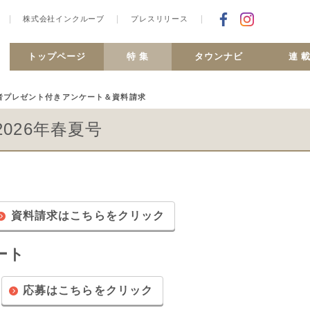
株式会社インクルーブ
プレスリリース
Facebookで
合ヶ丘 MiSMO net
トップページ
特 集
タウンナビ
連 
O 読者プレゼント付きアンケート＆資料請求
026年春夏号
資料請求はこちらをクリック
ート
応募はこちらをクリック