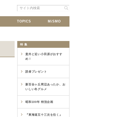
シェア
載
TOPICS
MiSMO
特 集
意外と近い小田原がおすす
め！
読者プレゼント
新百合ヶ丘周辺あったか、お
いしい冬グルメ
昭和100年 特別企画
『東海道五十三次を往く』