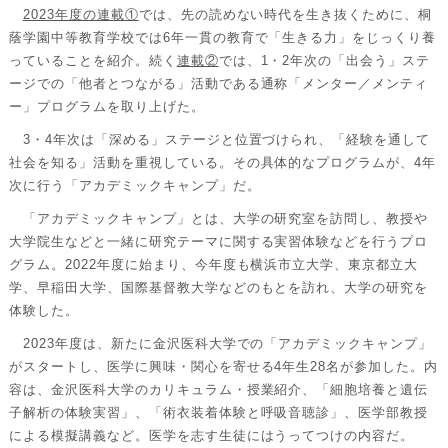
2023年度の連載①
では、先の読めない時代を生き抜くために、桐
蔭学園中等教育学校では6年一貫の教育で「生きる力」をじっくり養
っていることを紹介。続く
連載②
では、1・2年次の「出会う」ステ
ージでの「他者とつながる」活動である通称「メンター／メンティ
ー」プログラムを取り上げた。
3・4年次は「深める」ステージと位置づけられ、「経験を通して
社会を知る」活動を重視している。その具体的なプログラムが、4年
次に行う「アカデミックキャンプ」だ。
「アカデミックキャンプ」とは、大学の研究室を訪問し、教授や
大学院生などと一緒に研究テーマに関する実習体験などを行うプロ
グラム。2022年度に始まり、今年度も横浜市立大学、東京都立大
学、早稲田大学、国際基督教大学などのもとを訪れ、大学の研究を
体験した。
2023年度は、新たに金沢医科大学での「アカデミックキャンプ」
がスタートし、医学に興味・関心を寄せる4年生28名が参加した。内
容は、金沢医科大学のカリキュラム・授業紹介、「細胞培養と遺伝
子解析の体験実習」、「術衣装着体験と呼吸音聴診」、医学部教授
による模擬講義など。医学を志す生徒にはうってつけの内容だ。