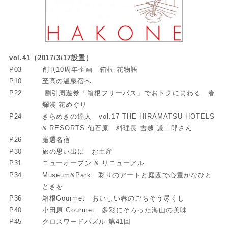
vol.41（2017/3/17設置）
P03
創刊10周年企画 箱根 花物語
P10
至高の温泉宿へ
P22
割引周遊券「箱根フリーパス」でおトクにまわる 春
爛漫 花めぐり
P24
きらめきの達人 vol.17 THE HIRAMATSU HOTELS
& RESORTS 仙石原 料理長 吉越 謙二郎さん
P26
厳選名宿
P30
旅の思い出に お土産
P31
ニューオープン & リニューアル
P34
Museum&Park 彩りのアートと庭園で心豊かなひと
ときを
P36
箱根Gourmet おいしい春のごちそう尽くし
P40
小田原 Gourmet 多彩にそろった海山の美味
P45
クロスワードパズル 第41回