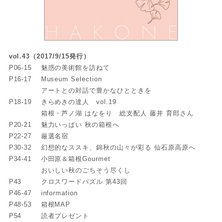
vol.43（2017/9/15発行）
P06-15
魅惑の美術館を訪ねて
P16-17
Museum Selection
アートとの対話で豊かなひとときを
P18-19
きらめきの達人 vol.19
箱根・芦ノ湖 はなをり 総支配人 藤井 育郎さん
P20-21
魅力いっぱい 秋の箱根へ
P22-27
厳選名宿
P30-32
幻想的なススキ、錦秋の山々が彩る 仙石原高原へ
P34-41
小田原＆箱根Gourmet
おいしい秋のごちそう尽くし
P43
クロスワードパズル 第43回
P46-47
information
P48-53
箱根MAP
P54
読者プレゼント