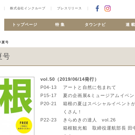
株式会社インクルーブ
プレスリリース
Facebookで
合ヶ丘 MiSMO net
トップページ
特 集
タウンナビ
連 
9年夏号
夏号
vol.50（2019/06/14発行）
P04-13
アートと自然に包まれて
P15-17
夏の企画展&ミュージアムイベン
P20-21
箱根の夏はスペシャルイベント
くさん！
P22-23
きらめきの達人 vol.26
箱根観光船 取締役運航部長 田