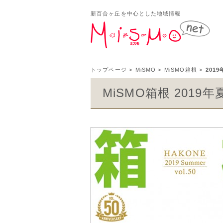
新百合ヶ丘を中心とした地域情報
新百
トップページ
>
MiSMO
>
MiSMO箱根
>
201
MiSMO箱根 2019年