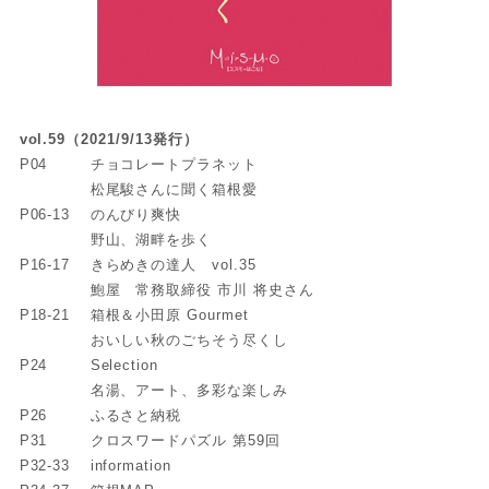
vol.59（2021/9/13発行）
P04
チョコレートプラネット
松尾駿さんに聞く箱根愛
P06-13
のんびり爽快
野山、湖畔を歩く
P16-17
きらめきの達人 vol.35
鮑屋 常務取締役 市川 将史さん
P18-21
箱根＆小田原 Gourmet
おいしい秋のごちそう尽くし
P24
Selection
名湯、アート、多彩な楽しみ
P26
ふるさと納税
P31
クロスワードパズル 第59回
P32-33
information