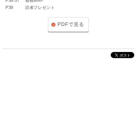
P34-37
箱根MAP
P39
読者プレゼント
PDFで見る
株式会社インクルーブ
プレスリリース
利用規約