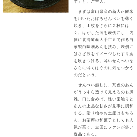
す」と、ご主人。
まずは富山県産の新大正餅米
を用いたおぼろせんべいを薄く
焼き、１枚をさらに２枚には
ぐ。はがした面を表側にし、内
側に北海道産大手亡豆で作る自
家製白味噌あんを挟み、表側に
はさざ波をイメージしたすり蜜
を吹きつける。薄いせんべいを
さらに薄くはぐのに気をつかう
のだという。
せんべい越しに、茶色のあん
がうっすら透けて見えるのも風
雅。口に含めば、軽い歯触りと
あんの上品な甘さが見事に調和
する。贈り物やお土産はもちろ
ん、お茶席の和菓子としても人
気が高く、全国にファンが多い
逸品である。