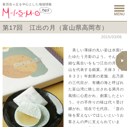
新百合ヶ丘を中心とした地域情報
新百合ヶ丘 
第17回 江出の月（富山県高岡市）
2015/03/06
美しい薄緑の丸い姿は水面に
たゆたう月影のよう。そんな繊
細な風合いをもつ江出の月は富
山を代表する銘菓。天保３（１
８３２）年創業の老舗、志乃原
の三代目が、有磯の海と呼ばれ
た富山湾に映し出される満月の
風情に心惹かれ、創案したとい
う。その手作りの味は代々受け
継がれ、現在で七代目。「昔の
味を変えないでほしいというお
客さんの声に支えられていま