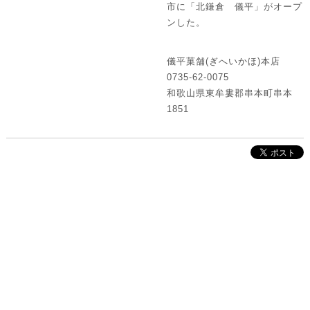
市に「北鎌倉 儀平」がオープ
ンした。
儀平菓舗(ぎへいかほ)本店
0735-62-0075
和歌山県東牟婁郡串本町串本
1851