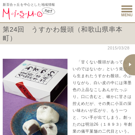
新百合ヶ丘を中心とした地域情報
新百合ヶ丘 
第24回 うすかわ饅頭（和歌山県串本
町）
2015/03/28
「甘くない饅頭があってもい
いのではないか」という発想か
ら生まれたうすかわ饅頭。小ぶ
りながら、白い皮の中には薄墨
色の上品なこしあんがたっぷ
り。口に含むと、確かに甘さは
控えめだが、その奥に小豆の深
い味わいが広がり、もう一つ
と、つい手が出てしまう。創っ
たのは明治26（１８９３）年創
業の儀平菓舗の二代目という。