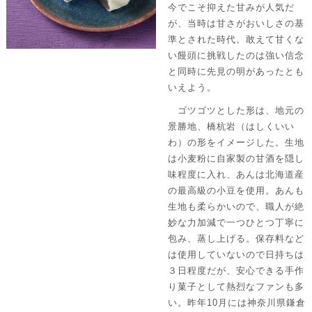
今でこそ抑えた甘みが人気だ
が、当時は甘さがおいしさの基
準とされた時代。敢えて甘くな
い饅頭に挑戦したのは強い信念
と同時に先見の明があったとも
いえよう。
ゴツゴツとした形は、地元の
景勝地、橋杭岩（はしくいい
わ）の形をイメージした。生地
は小麦粉に自家製の甘酒を隠し
味程度に入れ、あんは北海道産
の最高級の小豆を使用。あんも
生地も柔らかいので、職人が絶
妙な力加減で一つひとつ丁寧に
包み、蒸し上げる。保存料など
は使用していないので日持ちは
３日程度だが、安心できる手作
り菓子として熱烈なファンも多
い。昨年10月には神奈川県鎌倉