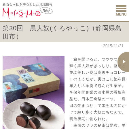
新百合ヶ丘を中心とした地域情報
新百合ヶ丘 
第30回 黒大奴(くろやっこ)（静岡県島
田市）
2015/11/21
箱を開けると、つややつやと
輝く黒大奴がぎっしり。整然と
並ぶ美しい姿は高級チョコレー
トのようだが、実はこし餡を昆
布入りの羊羹で包んだ生菓子。
享保年間創業の清水屋の看板商
品だ。日本三奇祭の一つ、「島
田の帯まつり」で帯を太刀にか
けて練り歩く大奴にちなんで、
明治後期に創られた。
表面のツヤの秘密は昆布。羊