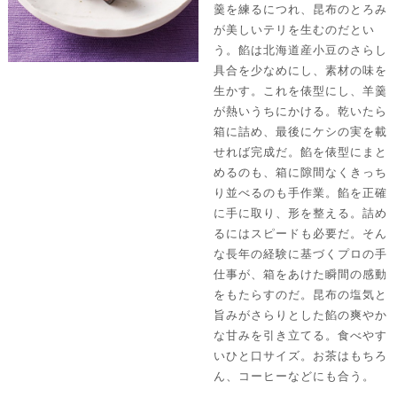
羹を練るにつれ、昆布のとろみ
が美しいテリを生むのだとい
う。餡は北海道産小豆のさらし
具合を少なめにし、素材の味を
生かす。これを俵型にし、羊羹
が熱いうちにかける。乾いたら
箱に詰め、最後にケシの実を載
せれば完成だ。餡を俵型にまと
めるのも、箱に隙間なくきっち
り並べるのも手作業。餡を正確
に手に取り、形を整える。詰め
るにはスピードも必要だ。そん
な長年の経験に基づくプロの手
仕事が、箱をあけた瞬間の感動
をもたらすのだ。昆布の塩気と
旨みがさらりとした餡の爽やか
な甘みを引き立てる。食べやす
いひと口サイズ。お茶はもちろ
ん、コーヒーなどにも合う。