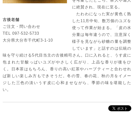
を考案したところ、茶人や通人
に絶賛され、現在に至る。
たわわになった実が黄色く熟
古後老舗
した11月中旬、数万個のユズを
ご注文・問い合わせ
使って作業が始まる。「皮の水
TEL 097-532-5733
分量は毎年違うので、注意深く
大分県大分市千代町3-1-10
様子を見ながら砂糖の量を調整
しています」と話すのは伝統の
味を守り続ける5代目当主の古後精司さん。口に入れると、うす皮に
包まれた甘酸っぱいユズがやさしく広がり、上品な香りが後をひ
く。日本茶はもちろん、香りの高い紅茶やハーブティーと合わせれ
ば新しい楽しみ方もできそうだ。冬の雪、春の花、秋の月をイメー
ジした三色の淡いうす皮に心和ませながら、季節の味を堪能した
い。