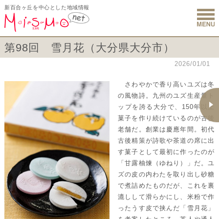
新百合ヶ丘を中心とした地域情報
新百合ヶ丘 
第98回 雪月花（大分県大分市）
2026/01/01
さわやかで香り高いユズは冬
の風物詩。九州のユズ生産量ト
ップを誇る大分で、150年以上
菓子を作り続けているのが古後
老舗だ。創業は慶應年間。初代
古後精策が詩歌や茶道の席に出
す菓子として最初に作ったのが
「甘露柚煉（ゆねり）」だ。ユ
ズの皮の内わたを取り出し砂糖
で煮詰めたものだが、これを裏
漉しして滑らかにし、米粉で作
ったうす皮で挟んだ「雪月花」