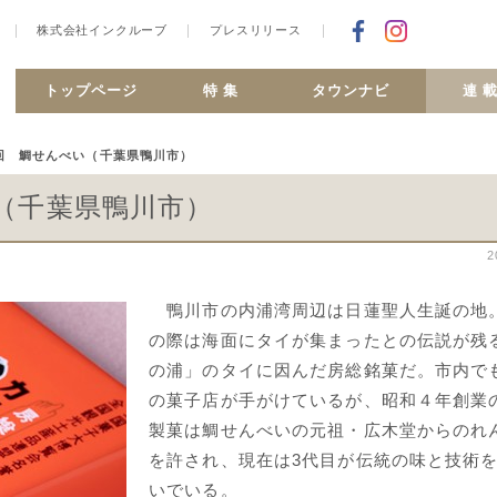
株式会社インクルーブ
プレスリリース
Facebookで
合ヶ丘 MiSMO net
トップページ
特 集
タウンナビ
連 
8回 鯛せんべい（千葉県鴨川市）
（千葉県鴨川市）
2
鴨川市の内浦湾周辺は日蓮聖人生誕の地
の際は海面にタイが集まったとの伝説が残
の浦」のタイに因んだ房総銘菓だ。市内で
の菓子店が手がけているが、昭和４年創業
製菓は鯛せんべいの元祖・広木堂からのれ
を許され、現在は3代目が伝統の味と技術
いでいる。