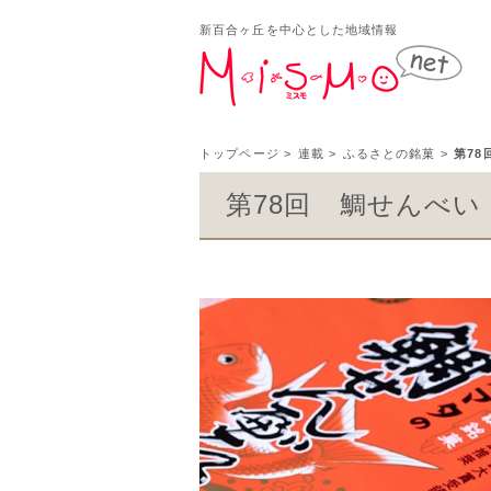
新百合ヶ丘を中心とした地域情報
新百
トップページ
>
連載
>
ふるさとの銘菓
>
第7
第78回 鯛せんべい