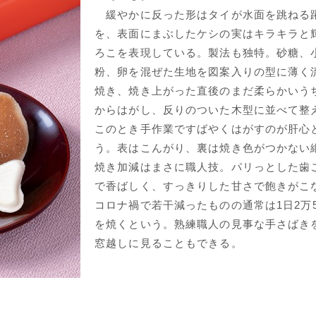
緩やかに反った形はタイが水面を跳ねる
を、表面にまぶしたケシの実はキラキラと
ろこを表現している。製法も独特。砂糖、
粉、卵を混ぜた生地を図案入りの型に薄く
焼き、焼き上がった直後のまだ柔らかいう
からはがし、反りのついた木型に並べて整
このとき手作業ですばやくはがすのが肝心
う。表はこんがり、裏は焼き色がつかない
焼き加減はまさに職人技。パリっとした歯
で香ばしく、すっきりした甘さで飽きがこ
コロナ禍で若干減ったものの通常は1日2万5,
を焼くという。熟練職人の見事な手さばき
窓越しに見ることもできる。