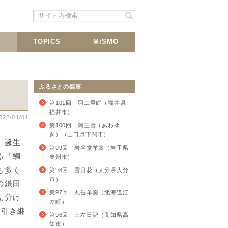
シェア
載
TOPICS
MiSMO
ふるさとの銘菓
第101回 羽二重餅（福井県
福井市）
022/01/01
第100回 阿王雪（あわゆ
き）（山口県下関市）
。誕生
第99回 岩谷堂羊羹（岩手県
る「鯛
奥州市）
も多く
第98回 雪月花（大分県大分
市）
の鎌田
第97回 丸缶羊羹（北海道江
ん分け
差町）
を引き継
第96回 土左日記（高知県高
知市）