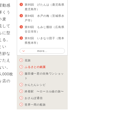
躍動感
第95回 げたんは（鹿児島県
鹿児島市）
輝くう
第94回 水戸の梅（茨城県水
小麦
戸市）
流して
第93回 もみじ饅頭（広島県
廿日市市）
ちに型
第92回 いきなり団子（熊本
える。
県熊本市）
とい
more...
絶妙な
ごたえ
花旅
ない。
ふるさとの銘菓
000枚
藤田優一君の街角ワンショッ
ト
を店の
かんたんレシピ
終着駅 〜ローカル線の旅〜
おさんぽ通信
世界一周の船旅