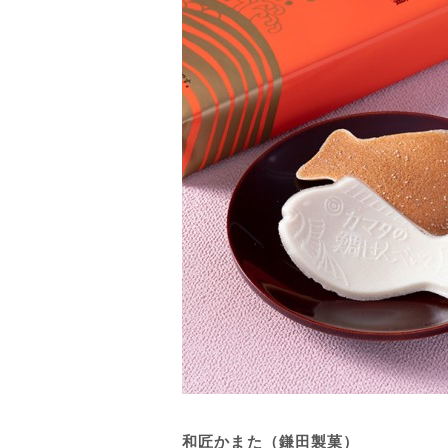
和匠かまた（鎌田製菓）