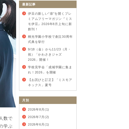
最新記事
伊豆の新しい“扉”を開くプレ
ミアムフリーマガジン『ミス
モ伊豆』2026年8月上旬に新
創刊！
桐光学園小学校で創立30周年
式典を挙行
9/18（金）から11/23（月・
祝）「かわさきジャズ
2026」開催！
学校見学会「成城学園に集ま
れ！2026」を開催
【お詫びと訂正】「ミスモア
ネックス」夏号
月別
2026年8月(1)
2026年7月(2)
人数で
2026年6月(1)
の学ぶ