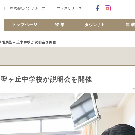
株式会社インクルーブ
プレスリリース
Facebookで
合ヶ丘 MiSMO net
トップページ
特 集
タウンナビ
連 
大学附属聖ヶ丘中学校が説明会を開催
附属聖ヶ丘中学校が説明会を開催
2