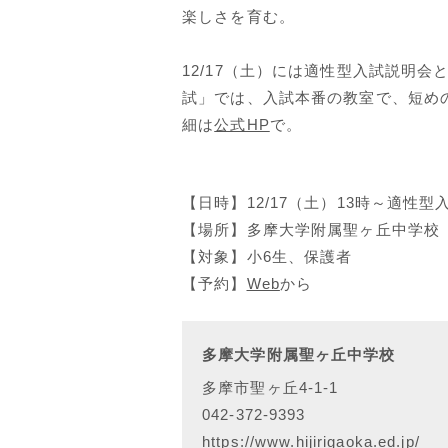
楽しさを育む。
12/17（土）には適性型入試説明
試」では、入試本番の教室で、短め
細は
公式HP
で。
【日時】12/17（土）13時～適性
【場所】多摩大学附属聖ヶ丘中学校
【対象】小6生、保護者
【予約】
Web
から
多摩大学附属聖ヶ丘中学校
多摩市聖ヶ丘4-1-1
042-372-9393
https://www.hijirigaoka.ed.jp/