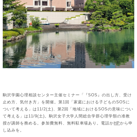
駒沢学園心理相談センター主催セミナー「『SOS』の出し方、受け
止め方、気付き方」を開催。第1回「家庭における子どものSOSに
ついて考える」は11/2(土)、第2回「地域におけるSOSの意味につい
て考える」は11/9(土)。駒沢女子大学人間総合学群心理学類の准教
授が講師を務める。参加費無料、無料駐車場あり。電話か
HP
から申
し込みを。