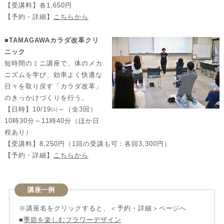
【受講料】各1,650円
【予約・詳細】
こちらから
■TAMAGAWAカラダ改革クリ
ニック
短時間のミニ講座で、体のメカ
ニズムを学び、効率よく快適な
日々を取り戻す「カラダ改革」
のきっかけづくりを行う。
【日時】10/19㈯～（全3回）
10時30分～11時40分（ほか日
程あり）
【受講料】8,250円（1回の受講も可：各回3,300円）
【予約・詳細】
こちらから
講座一例
※講座名をクリックすると、＜予約・詳細＞ページへ
■
季節を楽しむフラワーデザイン