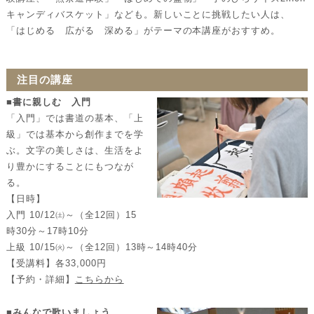
キャンディバスケット」なども。新しいことに挑戦したい人は、
「はじめる 広がる 深める」がテーマの本講座がおすすめ。
注目の講座
■
書に親しむ 入門
「入門」では書道の基本、「上
級」では基本から創作までを学
ぶ。文字の美しさは、生活をよ
り豊かにすることにもつなが
る。
【日時】
入門 10/12㈯～（全12回）15
時30分～17時10分
上級 10/15㈫～（全12回）13時～14時40分
【受講料】各33,000円
【予約・詳細】
こちらから
■みんなで歌いましょう