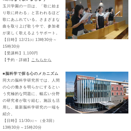
玉川学園の一日は、「歌に始ま
り歌に終わる」と言われるほど
歌にあふれている。さまざまな
曲を取り上げ歌う中で、参加者
が楽しく歌えるようサポート。
【日時】12/21㈯ 13時30分～
15時30分
【受講料】1,100円
【予約・詳細】
こちらから
■脳科学で探る心のメカニズム
同大の脳科学研究所では、人間
の心の働きを明らかにするとい
う究極的な問題に、幅広い分野
の研究者が取り組む。施設も活
用し、最新脳科学研究の一端を
紹介。
【日時】11/30㈯～（全3回）
13時30分～15時20分