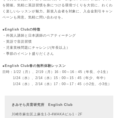
を開催。気軽に英語習慣を身につける環境づくりを大切に、わくわ
く楽しいレッスンが魅力。新規入会者を対象に、入会金割引キャン
ペーンも用意。気軽に問い合わせを。
●English Clubの特徴
・外国人講師と日本講師のペアティーチング
・英語で音読習慣
・児童英検問題にチャレンジ(年長以上）
・季節のイベント盛りだくさん
●English Club春の無料体験レッスン
日時：1/22（月）、2/19（月）16：00～16：45（年長、小1生）
1/24（水）、2/14（水）15：00～15：45（年少、年中）
1/24（水）、2/14（水）17：00～17：45（小2生、小3生）
きみそら共育研究所 English Club
川崎市麻生区上麻生1-3-4WAKAビル1・2F