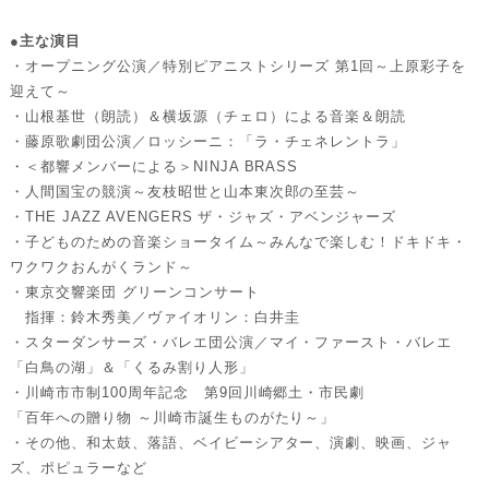
●主な演目
・オープニング公演／特別ピアニストシリーズ 第1回～上原彩子を
迎えて～
・山根基世（朗読）＆横坂源（チェロ）による音楽＆朗読
・藤原歌劇団公演／ロッシーニ：「ラ・チェネレントラ」
・＜都響メンバーによる＞NINJA BRASS
・人間国宝の競演～友枝昭世と山本東次郎の至芸～
・THE JAZZ AVENGERS ザ・ジャズ・アベンジャーズ
・子どものための音楽ショータイム～みんなで楽しむ！ドキドキ・
ワクワクおんがくランド～
・東京交響楽団 グリーンコンサート
指揮：鈴木秀美／ヴァイオリン：白井圭
・スターダンサーズ・バレエ団公演／マイ・ファースト・バレエ
「白鳥の湖」＆「くるみ割り人形」
・川崎市市制100周年記念 第9回川崎郷土・市民劇
「百年への贈り物 ～川崎市誕生ものがたり～」
・その他、和太鼓、落語、ベイビーシアター、演劇、映画、ジャ
ズ、ポピュラーなど