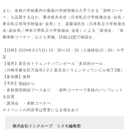
また、各校の学校案内や最新の学校情報が入手できる「資料コーナ
ー」も設置するほか、重永睦夫先生（日本私立小学校連合会･会長／
東京私立初等学校協会･会長）と、斎藤滋先生（日本私立小学校連合
会･副会長／神奈川県私立小学校協会･会長）による「講演会」「各
種体験コーナー」なども実施。詳細は
HP
で確認を。
【日時】2024年3/17(日) 10：30〜15：30（入場締切15：00）※予
定
【場所】新百合トウェンティワンホール「多目的ホール」
（川崎市麻生区万福寺1-2-2 新百合トウェンティワンビル地下2階）
【参加費】無料
【予約】
Web
から
・各校個別相談ブースあり ・資料コーナーで各校のパンフレット
を設置
・講演会 ・体験コーナー
※イベントの内容等は変更になる場合あり
株式会社インクルーブ ミスモ編集部