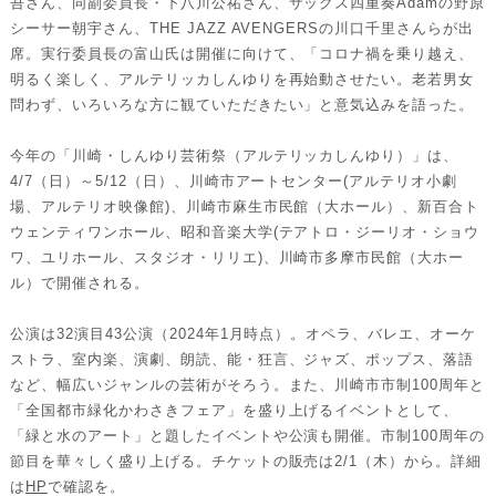
吾さん、同副委員長・下八川公祐さん、サックス四重奏Adamの野原
シーサー朝宇さん、THE JAZZ AVENGERSの川口千里さんらが出
席。実行委員長の富山氏は開催に向けて、「コロナ禍を乗り越え、
明るく楽しく、アルテリッカしんゆりを再始動させたい。老若男女
問わず、いろいろな方に観ていただきたい」と意気込みを語った。
今年の「川崎・しんゆり芸術祭（アルテリッカしんゆり）」は、
4/7（日）～5/12（日）、川崎市アートセンター(アルテリオ小劇
場、アルテリオ映像館)、川崎市麻生市民館（大ホール）、新百合ト
ウェンティワンホール、昭和音楽大学(テアトロ・ジーリオ・ショウ
ワ、ユリホール、スタジオ・リリエ)、川崎市多摩市民館（大ホー
ル）で開催される。
公演は32演目43公演（2024年1月時点）。オペラ、バレエ、オーケ
ストラ、室内楽、演劇、朗読、能・狂言、ジャズ、ポップス、落語
など、幅広いジャンルの芸術がそろう。また、川崎市市制100周年と
「全国都市緑化かわさきフェア」を盛り上げるイベントとして、
「緑と水のアート」と題したイベントや公演も開催。市制100周年の
節目を華々しく盛り上げる。チケットの販売は2/1（木）から。詳細
は
HP
で確認を。