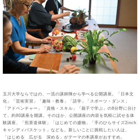
玉川大学ならではの、一流の講師陣から学べる公開講座。「日本文
化」「芸術実習」「趣味・教養」「語学」「スポーツ・ダンス」
「アドベンチャー」「資格・スキル」「親子で学ぶ」の8分野に分け
て、約80講座を開講。そのほか、公開講座の内容を気軽に試せる体
験講座、「煎茶道体験」「はじめての盛物」「手のひらサイズ2inch
キャンディバスケット」なども。新しいことに挑戦したい人は、
「はじめる 広がる 深める」がテーマの本講座がおすすめ。