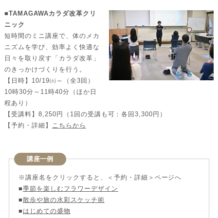
■TAMAGAWAカラダ改革クリ
ニック
短時間のミニ講座で、体のメカ
ニズムを学び、効率よく快適な
日々を取り戻す「カラダ改革」
のきっかけづくりを行う。
【日時】10/19㈯～（全3回）
10時30分～11時40分（ほか日
程あり）
【受講料】8,250円（1回の受講も可：各回3,300円）
【予約・詳細】
こちらから
講座一例
※講座名をクリックすると、＜予約・詳細＞ページへ
■
季節を楽しむフラワーデザイン
■
散歩や旅の水彩スケッチ術
■
はじめての盛物