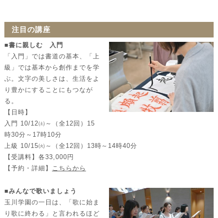
注目の講座
■
書に親しむ 入門
「入門」では書道の基本、「上
級」では基本から創作までを学
ぶ。文字の美しさは、生活をよ
り豊かにすることにもつなが
る。
【日時】
入門 10/12㈯～（全12回）15
時30分～17時10分
上級 10/15㈫～（全12回）13時～14時40分
【受講料】各33,000円
【予約・詳細】
こちらから
■みんなで歌いましょう
玉川学園の一日は、「歌に始ま
り歌に終わる」と言われるほど