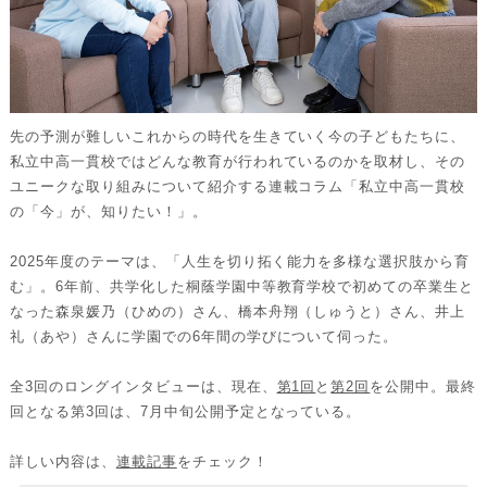
先の予測が難しいこれからの時代を生きていく今の子どもたちに、
私立中高一貫校ではどんな教育が行われているのかを取材し、その
ユニークな取り組みについて紹介する連載コラム「私立中高一貫校
の「今」が、知りたい！」。
2025年度のテーマは、「人生を切り拓く能力を多様な選択肢から育
む」。6年前、共学化した桐蔭学園中等教育学校で初めての卒業生と
なった森泉媛乃（ひめの）さん、橋本舟翔（しゅうと）さん、井上
礼（あや）さんに学園での6年間の学びについて伺った。
全3回のロングインタビューは、現在、
第1回
と
第2回
を公開中。最終
回となる第3回は、7月中旬公開予定となっている。
詳しい内容は、
連載記事
をチェック！