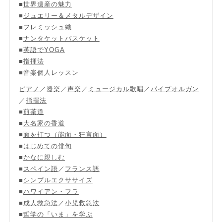
■
世界遺産の魅力
■
ジュエリー＆メタルデザイン
■
フレミッシュ織
■
ナンタケットバスケット
■
英語でYOGA
■
指揮法
■音楽個人レッスン
ピアノ
／
器楽
／
声楽
／
ミュージカル歌唱
／
パイプオルガン
／
指揮法
■
煎茶道
■
大名家の香道
■
面を打つ（能面・狂言面）
■
はじめての俳句
■
かなに親しむ
■
スペイン語
／
フランス語
■
シンプルエクササイズ
■
ハワイアン・フラ
■
成人救急法
／
小児救急法
■
哲学の「いま」を学ぶ