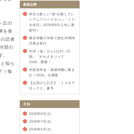
最新記事
伊豆の新しい“扉”を開くプレ
ミアムフリーマガジン『ミス
ヶ丘の
モ伊豆』2026年8月上旬に新
2弾を発
創刊！
桐光学園小学校で創立30周年
くの読者
式典を挙行
、待望の
9/18（金）から11/23（月・
す。
祝）「かわさきジャズ
2026」開催！
外と知ら
学校見学会「成城学園に集ま
プ！毎
れ！2026」を開催
【お詫びと訂正】「ミスモア
。
ネックス」夏号
月別
2026年8月(1)
2026年7月(2)
2026年6月(1)