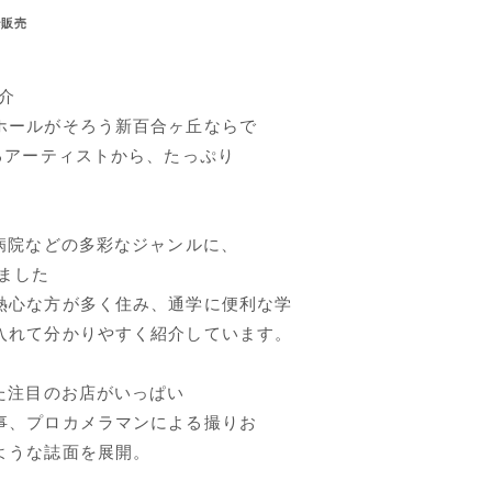
で販売
介
ホールがそろう新百合ヶ丘ならで
るアーティストから、たっぷり
。
病院などの多彩なジャンルに、
ました
熱心な方が多く住み、通学に便利な学
入れて分かりやすく紹介しています。
た注目のお店がいっぱい
事、プロカメラマンによる撮りお
ような誌面を展開。