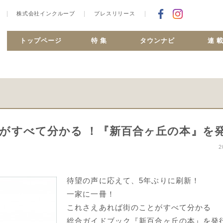
株式会社インクルーブ
プレスリリース
Facebookで
合ヶ丘 MiSMO net
トップページ
特 集
タウンナビ
連 
がすべて分かる ！『新百合ヶ丘の本』を
2
待望の声に応えて、5年ぶりに刷新！
一家に一冊！
これさえあれば街のことがすべて分かる
総合ガイドブック『新百合ヶ丘の本』を発