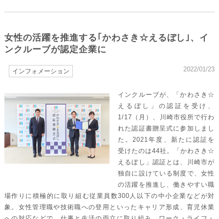
女性の活躍を推進する｢かわさき☆えるぼし｣、イ
ンクルーブが認定企業に
2022/01/23
インフォメーション
インクルーブが、「かわさき☆
えるぼし」の認証を受け、
1/17（月）、川崎市役所で行わ
れた認証書贈呈式に参加しまし
た。2021年度、新たに認証を
受けたのは44社。「かわさき☆
えるぼし」認証とは、川崎市が
独自に設けている制度で、女性
の活躍を推進し、働きやすい職
場作りに積極的に取り組む従業員数300人以下の中小企業などが対
象。女性管理職や技術職への登用といったキャリア形成、育児休業
への対応などで、仕事と生活の両立に取り組み、ワーク・ライフ・