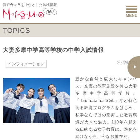
新百合ヶ丘を中心とした地域情報
新百合ヶ丘 
TOPICS
大妻多摩中学高等学校の中学入試情報
2022/01/24
インフォメーション
豊かな自然と広大なキャンパ
ス、充実の教育施設を誇る大妻
多摩中学高等学校。
「Tsumatama SGL」など特色
ある教育プログラムをはじめ、
私学ならではの充実した教育環
境が大きな魅力。110年を超え
る伝統ある女子教育は、進化を
続けながら、今なお健在だ。