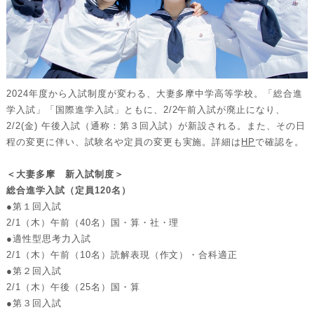
2024年度から入試制度が変わる、大妻多摩中学高等学校。「総合進
学入試」「国際進学入試」ともに、2/2午前入試が廃止になり、
2/2(金) 午後入試（通称：第３回入試）が新設される。また、その日
程の変更に伴い、試験名や定員の変更も実施。詳細は
HP
で確認を。
＜大妻多摩 新入試制度＞
総合進学入試（定員120名）
●第１回入試
2/1（木）午前（40名）国・算・社・理
●適性型思考力入試
2/1（木）午前（10名）読解表現（作文）・合科適正
●第２回入試
2/1（木）午後（25名）国・算
●第３回入試