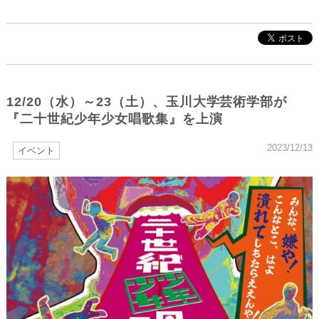
12/20（水）～23（土）、⽟川⼤学芸術学部が
『⼆⼗世紀少年少⼥唱歌集』を上演
2023/12/13
イベント