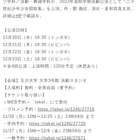
ツ学科／演劇・舞踊学科が、2023年度秋学期演劇公演として
『
⼆⼗
世紀少年少⼥唱歌集』を上演。作・鄭 義信、演出・多和田真太良。
詳細は
HP
で確認を。
【公演日時】
12⽉20⽇（⽔）18:30（トッポギ）
12⽉21⽇（⽊）18:30（ビビンパ）
12⽉22⽇（⾦）18:30（トッポギ）
12⽉23⽇（⼟）18:30（ビビンパ）
※全4回公演、上演時間：120分予定（休憩あり）
【会場】⽟川⼤学 ⼤学3号館 演劇スタジオ
【⼊場料】無料・全席⾃由（要予約）
【チケット取り扱い】
＜WEB予約＞「teket」にて受付
・プロメン予約：
https://teket.jp/1246/27718
11/20（⽉）12時〜11/25（⼟）23時59分 まで
・学内予約：
https://teket.jp/1246/27720
11/27（⽉）15時〜12/8（⾦）23時59分 まで
・⼀般予約：
https://teket.jp/1246/27671