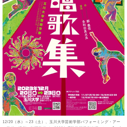
12/20（水）～23（土）、⽟川⼤学芸術学部パフォーミング・アー